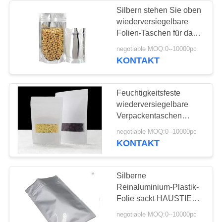
Silbern stehen Sie oben
wiederversiegelbare
30
Folien-Taschen für das
Verpackentaschen
Toner-Industrie-
negotiable MOQ:0--10000pc
Gebrauchs-Verpacken
KONTAKT
des Kaffees
Feuchtigkeitsfeste
wiederversiegelbare
Verpackentaschen
machen Verschluss
10
negotiable MOQ:0--10000pc
Doypack 200g für
KONTAKT
wiederversiegelbare
Nahrungsmittelingwer-
Süßigkeit
Verpackentaschen
Reißverschluss zu
Silberne
Reinaluminium-Plastik-
Folie sackt HAUSTIER
50X/PET mit
negotiable MOQ:0--10000pc
wiederverschließbarem