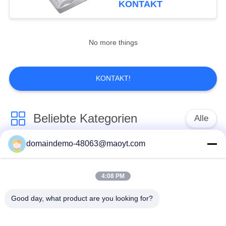
KONTAKT
Zipverschluß ein
20
No more things
Aluminiumfoliebeutel
KONTAKT!
Beliebte Kategorien
Alle
20
domaindemo-48063@maoyt.com
Seitenkeilbeutel
Folien-
wiederverwendbare
Reißverschluss-
Taschen mit
Taschen
Reißverschluss
4:08 PM
Good day, what product are you looking for?
Biologisch abbaubare
stehen Sie oben
Taschen mit
Beutel