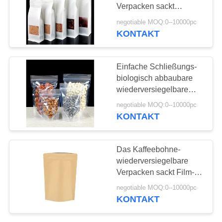
DATENSCHUTZERKLÄRUNG
Verpacken sackt
Luminium überzogene
negotiable MOQ:0--10000pc
Plastikzusammensetzung
KONTAKT
26
ein
Polyblasenwerbungen
Einfache Schließungs-
biologisch abbaubare
wiederversiegelbare
Taschen, freundliche
negotiable MOQ:0--10000pc
wiederversiegelbare
KONTAKT
Taschen Eco
10
Das Kaffeebohne-
wiederversiegelbare
fibc Massentaschen
Verpacken sackt Film-
Schichten des Al-8oz mit
negotiable MOQ:0--10000pc
Reißverschluss ein
KONTAKT