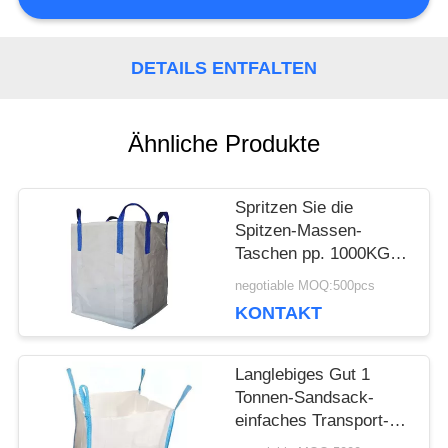
SIE EIN
ZITAT
DETAILS ENTFALTEN
SITEMAP
Ähnliche Produkte
Spritzen Sie die
DATENSCHUTZERKLÄRUNG
Spitzen-Massen-
Taschen pp. 1000KGS
heraus Fibc, die für
negotiable MOQ:500pcs
das Verpacken der
KONTAKT
schwarzen Farbe riesig
sind
Langlebiges Gut 1
Tonnen-Sandsack-
einfaches Transport-
Zement-Jungfrau-