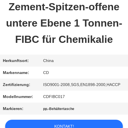
Zement-Spitzen-offene
QUALITÄTSKONTROLLE
untere Ebene 1 Tonnen-
TRETEN
FIBC für Chemikalie
SIE
MIT
Herkunftsort:
China
Markenname:
CD
UNS
Zertifizierung:
ISO9001-2008,SGS,EN1898-2000,HACCP
IN
Modellnummer:
CDFIBC017
VERBINDUNG
Markieren:
pp.-Behältertasche
FORDERN
KONTAKT!