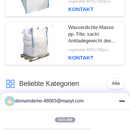
negotiable MOQ:5000pcs
Polypropylen
KONTAKT
Wasserdichte Masse
pp. Fibc sackt
Antiladegewicht des
static-1000kgs für
negotiable MOQ:500pcs
Mineral ein
KONTAKT
Beliebte Kategorien
Alle
domaindemo-48063@maoyt.com
Folien-
wiederverwendbare
Reißverschluss-
Taschen mit
Taschen
Reißverschluss
5:01 AM