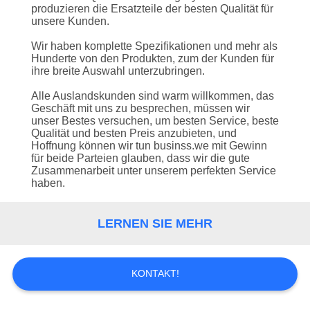
produzieren die Ersatzteile der besten Qualität für
TRETEN
unsere Kunden.
SIE
Wir haben komplette Spezifikationen und mehr als
Hunderte von den Produkten, zum der Kunden für
MIT
ihre breite Auswahl unterzubringen.
UNS
Alle Auslandskunden sind warm willkommen, das
Geschäft mit uns zu besprechen, müssen wir
IN
unser Bestes versuchen, um besten Service, beste
Qualität und besten Preis anzubieten, und
VERBINDUNG
Hoffnung können wir tun businss.we mit Gewinn
für beide Parteien glauben, dass wir die gute
Zusammenarbeit unter unserem perfekten Service
FORDERN
haben.
SIE EIN
LERNEN SIE MEHR
ZITAT
SITEMAP
KONTAKT!