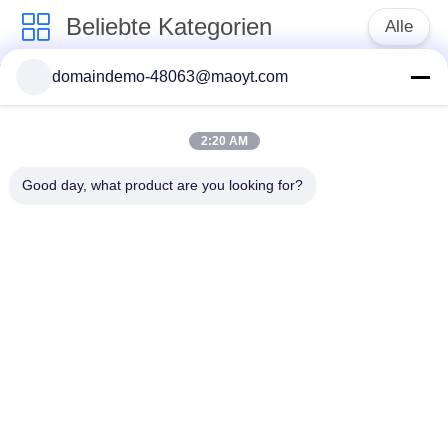
DATENSCHUTZERKLÄRUNG
Beliebte Kategorien
Alle
domaindemo-48063@maoyt.com
Folien-
wiederverwendbare
Reißverschluss-
Taschen mit
Taschen
Reißverschluss
2:20 AM
Good day, what product are you looking for?
Biologisch abbaubare
stehen Sie oben
Taschen mit
Beutel
Reißverschluss
Polyblasenwerbungen
fibc Massentaschen
Verpackentaschen
wiederversiegelbare
des Kaffees
Verpackentaschen