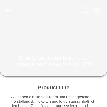
Enterprise
Management
Services
Co.,LTD.
All
Rights
Reserved.
Developed
HAUS
by
ECER
PRODUKTE
ÜBER
Beijing Silk Road Enterprise
UNS
Management Services Co.,LTD
FABRIK-
AUSFLUG
Product Line
Wir haben ein starkes Team und umfangreichen
QUALITÄTSKONTROLLE
Herstellungsfähigkeiten und folgen ausschließlich
den besten Qualitätssicherungssystemen und