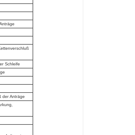
 Anträge
Kettenverschluß
er Schleife
äge
ß der Anträge
ärkung,