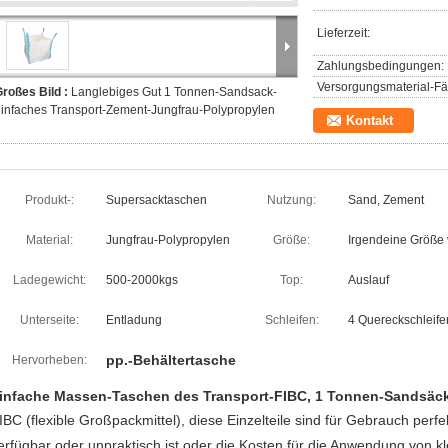
Lieferzeit:
Zahlungsbedingungen:
Versorgungsmaterial-Fäh
roßes Bild :
Langlebiges Gut 1 Tonnen-Sandsack-
infaches Transport-Zement-Jungfrau-Polypropylen
Kontakt
Produkt-:
Supersacktaschen
Nutzung:
Sand, Zement
Material:
Jungfrau-Polypropylen
Größe:
Irgendeine Größe 
Ladegewicht:
500-2000kgs
Top:
Auslauf
Unterseite:
Entladung
Schleifen:
4 Quereckschleife
pp.-Behältertasche
Hervorheben:
infache Massen-Taschen des Transport-FIBC, 1 Tonnen-Sandsäc
IBC (flexible Großpackmittel), diese Einzelteile sind für Gebrauch per
erfügbar oder unpraktisch ist oder die Kosten für die Anwendung von k