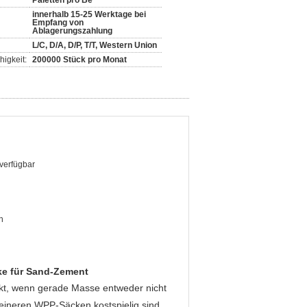
Paletten pro Be
innerhalb 15-25 Werktage bei
Empfang von
Ablagerungszahlung
L/C, D/A, D/P, T/T, Western Union
igkeit:
200000 Stück pro Monat
verfügbar
n
ke für Sand-Zement
fekt, wenn gerade Masse entweder nicht
leineren WPP-Säcken kostspielig sind.