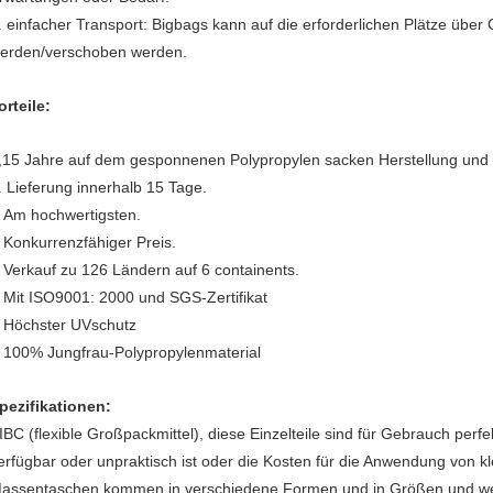
. einfacher Transport: Bigbags kann auf die erforderlichen Plätze über 
erden/verschoben werden.
orteile:
,15 Jahre auf dem gesponnenen Polypropylen sacken Herstellung und 
. Lieferung innerhalb 15 Tage.
Am hochwertigsten.
.
Konkurrenzfähiger Preis.
.
Verkauf zu 126 Ländern auf 6 containents.
.
Mit ISO9001: 2000 und SGS-Zertifikat
.
Höchster UVschutz
.
100% Jungfrau-Polypropylenmaterial
.
pezifikationen:
IBC (flexible Großpackmittel), diese Einzelteile sind für Gebrauch per
erfügbar oder unpraktisch ist oder die Kosten für die Anwendung von k
assentaschen kommen in verschiedene Formen und in Größen und w