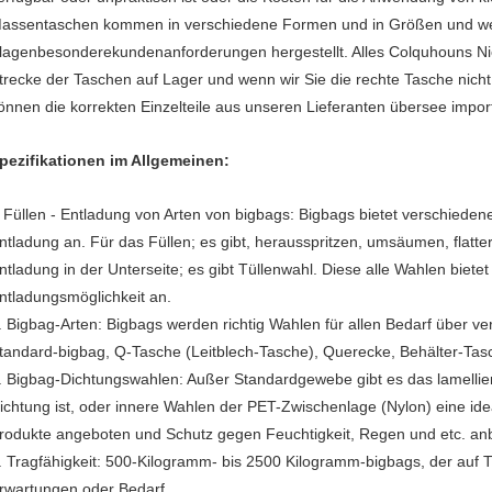
assentaschen kommen in verschiedene Formen und in Größen und w
lagenbesonderekundenanforderungen hergestellt. Alles Colquhouns Ni
trecke der Taschen auf Lager und wenn wir Sie die rechte Tasche nicht
önnen die korrekten Einzelteile aus unseren Lieferanten übersee impor
pezifikationen im Allgemeinen:
Füllen - Entladung von Arten von bigbags: Bigbags bietet verschieden
.
ntladung an. Für das Füllen; es gibt, herausspritzen, umsäumen, flatte
ntladung in der Unterseite; es gibt Tüllenwahl. Diese alle Wahlen bietet
ntladungsmöglichkeit an.
. Bigbag-Arten: Bigbags werden richtig Wahlen für allen Bedarf über v
tandard-bigbag, Q-Tasche (Leitblech-Tasche), Querecke, Behälter-Tas
. Bigbag-Dichtungswahlen: Außer Standardgewebe gibt es das lamellier
ichtung ist, oder innere Wahlen der PET-Zwischenlage (Nylon) eine ide
rodukte angeboten und Schutz gegen Feuchtigkeit, Regen und etc. an
. Tragfähigkeit: 500-Kilogramm- bis 2500 Kilogramm-bigbags, der auf Tr
rwartungen oder Bedarf.