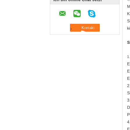
M
K
S
k
S
1
E
E
E
2
S
3
D
P
4
E