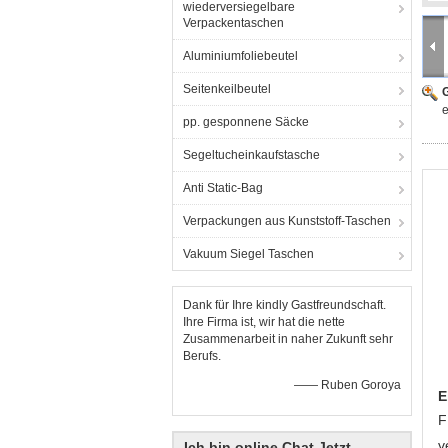
wiederversiegelbare
Verpackentaschen
Aluminiumfoliebeutel
Seitenkeilbeutel
G
e
pp. gesponnene Säcke
Segeltucheinkaufstasche
Anti Static-Bag
Verpackungen aus Kunststoff-Taschen
Vakuum Siegel Taschen
Dank für Ihre kindly Gastfreundschaft.
Ihre Firma ist, wir hat die nette
Zusammenarbeit in naher Zukunft sehr
Berufs.
—— Ruben Goroya
E
F
v
Ich bin online Chat Jetzt