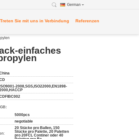
German
Treten Sie mit uns in Verbindung
Referenzen
opylen
ack-einfaches
propylen
China
CD
ISO9001-2008,SGS,ISO22000,EN1898-
2000,HACCP
CDFIBC002
AGB:
5000pcs
negotiable
20 Stücke pro Ballen, 150
Stücke pro Palette, 20 Paletten
en:
pro 20FCL Continer oder 40