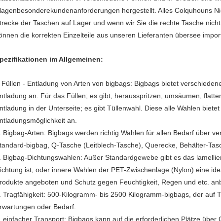
lagenbesonderekundenanforderungen hergestellt. Alles Colquhouns Ni
trecke der Taschen auf Lager und wenn wir Sie die rechte Tasche nicht
önnen die korrekten Einzelteile aus unseren Lieferanten übersee impor
pezifikationen im Allgemeinen:
Füllen - Entladung von Arten von bigbags: Bigbags bietet verschieden
.
ntladung an. Für das Füllen; es gibt, herausspritzen, umsäumen, flatte
ntladung in der Unterseite; es gibt Tüllenwahl. Diese alle Wahlen bietet
ntladungsmöglichkeit an.
. Bigbag-Arten: Bigbags werden richtig Wahlen für allen Bedarf über v
tandard-bigbag, Q-Tasche (Leitblech-Tasche), Querecke, Behälter-Tas
. Bigbag-Dichtungswahlen: Außer Standardgewebe gibt es das lamellier
ichtung ist, oder innere Wahlen der PET-Zwischenlage (Nylon) eine ide
rodukte angeboten und Schutz gegen Feuchtigkeit, Regen und etc. an
. Tragfähigkeit: 500-Kilogramm- bis 2500 Kilogramm-bigbags, der auf Tr
rwartungen oder Bedarf.
. einfacher Transport: Bigbags kann auf die erforderlichen Plätze über 