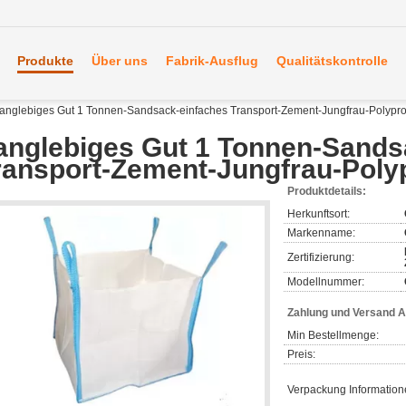
Produkte
Über uns
Fabrik-Ausflug
Qualitätskontrolle
anglebiges Gut 1 Tonnen-Sandsack-einfaches Transport-Zement-Jungfrau-Polypr
anglebiges Gut 1 Tonnen-Sands
ransport-Zement-Jungfrau-Poly
Produktdetails:
Herkunftsort:
Markenname:
Zertifizierung:
Modellnummer:
Zahlung und Versand 
Min Bestellmenge:
Preis:
Verpackung Information