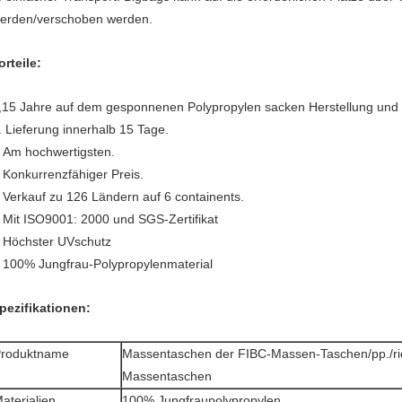
erden/verschoben werden.
orteile:
,15 Jahre auf dem gesponnenen Polypropylen sacken Herstellung und 
. Lieferung innerhalb 15 Tage.
Am hochwertigsten.
.
Konkurrenzfähiger Preis.
.
Verkauf zu 126 Ländern auf 6 containents.
.
Mit ISO9001: 2000 und SGS-Zertifikat
.
Höchster UVschutz
.
100% Jungfrau-Polypropylenmaterial
.
pezifikationen:
roduktname
Massentaschen der FIBC-Massen-Taschen/pp./ri
Massentaschen
aterialien
100% Jungfraupolypropylen