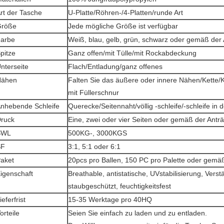
rt der Tasche
U-Platte/Röhren-/4-Platten/runde Art
Größe
Jede mögliche Größe ist verfügbar
arbe
Weiß, blau, gelb, grün, schwarz oder gemäß der
pitze
Ganz offen/mit Tülle/mit Rockabdeckung
nterseite
Flach/Entladung/ganz offenes
Nähen
Falten Sie das äußere oder innere Nähen/Kette/
mit Füllerschnur
nhebende Schleife
Querecke/Seitennaht/völlig -schleife/-schleife in d
ruck
Eine, zwei oder vier Seiten oder gemäß der Antr
SWL
500KG-, 3000KGS
SF
3:1, 5:1 oder 6:1
aket
20pcs pro Ballen, 150 PC pro Palette oder gemä
igenschaft
Breathable, antistatische, UVstabilisierung, Verst
staubgeschützt, feuchtigkeitsfest
ieferfrist
15-35 Werktage pro 40HQ
orteile
Seien Sie einfach zu laden und zu entladen.