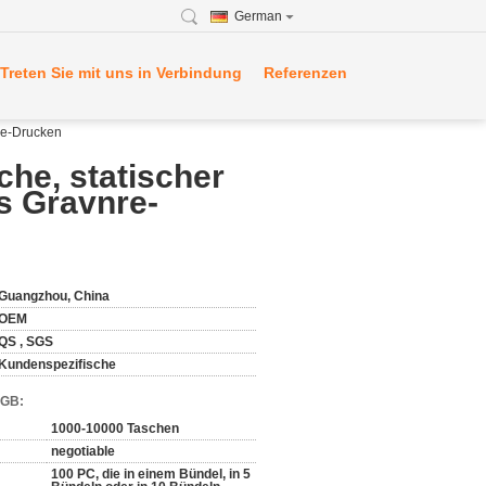
German
Treten Sie mit uns in Verbindung
Referenzen
nre-Drucken
he, statischer
es Gravnre-
Guangzhou, China
OEM
QS , SGS
Kundenspezifische
AGB:
1000-10000 Taschen
negotiable
100 PC, die in einem Bündel, in 5