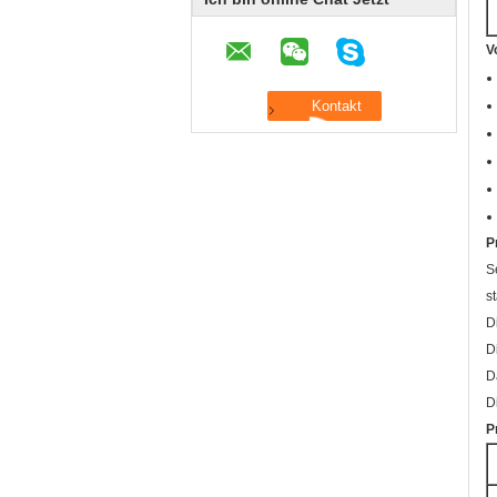
V
P
S
s
D
D
D
D
P