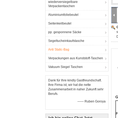
wiederversiegelbare
Verpackentaschen
Aluminiumfoliebeutel
Seitenkeilbeutel
G
s
pp. gesponnene Säcke
Segeltucheinkaufstasche
Anti Static-Bag
Verpackungen aus Kunststoff-Taschen
Vakuum Siegel Taschen
Dank für Ihre kindly Gastfreundschaft.
Ihre Firma ist, wir hat die nette
Zusammenarbeit in naher Zukunft sehr
Berufs.
G
—— Ruben Goroya
F
Ich bin online Chat Jetzt