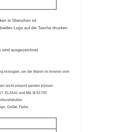
iken in Shenzhen ist
duelles Logo auf die Tasche drucken.
n sind ausgezeichnet.
ckung erzeugen, um die Waren im Inneren vom
ßen leicht erkannt werden können.
257, ELA541 und MIL-B-81705
erbundstruktur
gn, Größe, Farbe.