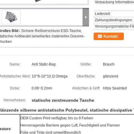
Verpackung Information
Lieferzeit:
Zahlungsbedingungen:
Versorgungsmaterial-Fäh
roßes Bild :
Sichere Reißverschluss ESD-Tasche,
tatischer Antibeutel lamelliertes materielles Gravnre-
Kontakt
Drucken
Name:
Anti Static-Bag
Größe:
Brauch
Antistatischer Wert:
10^8-10^10 Ω Omega
Oberfläche:
glänzend
Dicke:
0.08~0.2mm
Abdichten & Griff:
Hitze Sealnted
statische zerstreuende Tasche
Hervorheben:
länzende silberne antistatische Polybeutel, statische dissipativ
OEM Custom Print verfügbar, bis zu 9 Farben
Hervorragende Barriere gegen Luft, Feuchtigkeit und Pannen
eature
Folie und Tinte sind umweltfreundlich