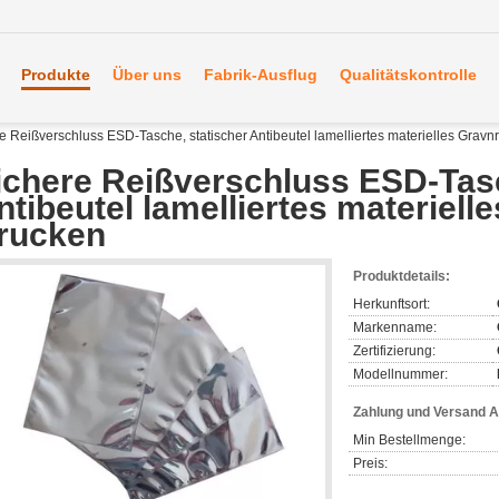
Produkte
Über uns
Fabrik-Ausflug
Qualitätskontrolle
e Reißverschluss ESD-Tasche, statischer Antibeutel lamelliertes materielles Grav
ichere Reißverschluss ESD-Tasc
ntibeutel lamelliertes materiell
rucken
Produktdetails:
Herkunftsort:
Markenname:
Zertifizierung:
Modellnummer:
Zahlung und Versand 
Min Bestellmenge:
Preis: