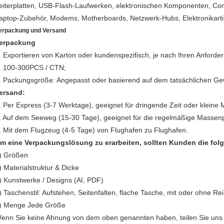
eiterplatten, USB-Flash-Laufwerken, elektronischen Komponenten, Com
aptop-Zubehör, Modems, Motherboards, Netzwerk-Hubs, Elektronikarti
erpackung und Versand
erpackung
. Exportieren von Karton oder kundenspezifisch, je nach Ihren Anforde
. 100-300PCS / CTN;
. Packungsgröße: Angepasst oder basierend auf dem tatsächlichen Ge
ersand:
. Per Express (3-7 Werktage), geeignet für dringende Zeit oder kleine
. Auf dem Seeweg (15-30 Tage), geeignet für die regelmäßige Massenp
. Mit dem Flugzeug (4-5 Tage) von Flughafen zu Flughafen.
m eine Verpackungslösung zu erarbeiten, sollten Kunden die folg
) Größen
) Materialstruktur & Dicke
) Kunstwerke / Designs (AI, PDF)
) Taschenstil: Aufstehen, Seitenfalten, flache Tasche, mit oder ohne Re
) Menge Jede Größe
enn Sie keine Ahnung von dem oben genannten haben, teilen Sie uns bi