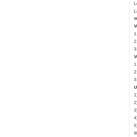
L
L
V
V
1
2
3
V
1
2
3
U
1
2
3
4
5
W