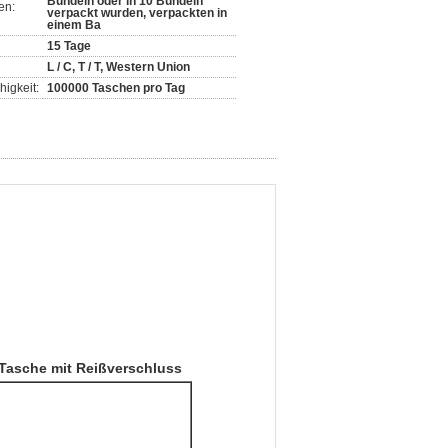
Bündeln oder in 10 Bündeln
en:
verpackt wurden, verpackten in
einem Ba
15 Tage
L / C, T / T, Western Union
igkeit:
100000 Taschen pro Tag
e Tasche mit Reißverschluss