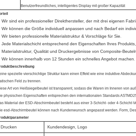
Benutzerfreundliches, intelligentes Display mit großer Kapazität
orteil
Wir sind ein professioneller Direkthersteller, der mit drei eigenen Fabr
Wir können die Größe individuell anpassen und nach Bedarf ein indivi
Wir bieten professionelle Materialstruktur & Vorschläge für Sie.
Jede Materialschicht entsprechend den Eigenschaften Ihres Produkts,
Materialstruktur, Qualität und Druckergebnisse von Composite-Beutel
Wir können innerhalb von 12 Stunden ein schnelles Angebot machen.
roduktbeschreibung
eine spezielle vierschichtige Struktur kann einen Effekt wie eine induktive Abde
tatischen Feld zu trennen.
iese Art von Heißsiegelbeutel ist transparent, sodass die Waren im Inneren von au
ie physischen Eigenschaften entsprechen den internationalen Standards ASTMD
as Material der ESD-Abschirmbeutel besteht aus einer 3-Schicht- oder 4-Schicht-V
ie esd-Abschirmbeutel können nach Kundenwunsch angepasst werden. Form, Desi
roduktparameter
Drucken
Kundendesign, Logo