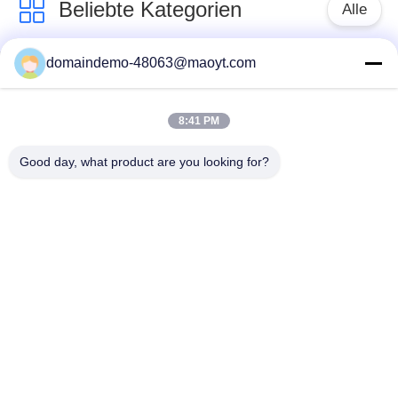
Beliebte Kategorien
Alle
domaindemo-48063@maoyt.com
Folien-
wiederverwendbare
Reißverschluss-
Taschen mit
Taschen
Reißverschluss
8:41 PM
Good day, what product are you looking for?
Biologisch abbaubare
stehen Sie oben
Taschen mit
Beutel
Reißverschluss
Polyblasenwerbungen
fibc Massentaschen
Verpackentaschen
wiederversiegelbare
des Kaffees
Verpackentaschen