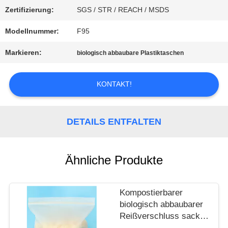
SIE EIN
Zertifizierung:
SGS / STR / REACH / MSDS
Modellnummer:
F95
ZITAT
Markieren:
biologisch abbaubare Plastiktaschen
SITEMAP
KONTAKT!
DATENSCHUTZERKLÄRUNG
DETAILS ENTFALTEN
Ähnliche Produkte
Kompostierbarer
biologisch abbaubarer
Reißverschluss sackt
50 Mikrometer Stärke-