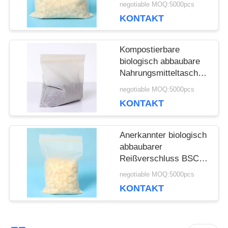
negotiable MOQ:5000pcs
für
KONTAKT
Nahrungsmittelverpackung
ein
Kompostierbare
biologisch abbaubare
Nahrungsmitteltaschen,
Zipverschluss-Taschen
negotiable MOQ:5000pcs
für die Nahrung
KONTAKT
recyclebar
Anerkannter biologisch
abbaubarer
Reißverschluss BSCI
sackt Maisstärke-
negotiable MOQ:5000pcs
kleine Taschen mit
KONTAKT
Reißverschluss ein