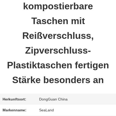
kompostierbare
QUALITÄTSKONTROLLE
Taschen mit
TRETEN
Reißverschluss,
SIE
Zipverschluss-
MIT
Plastiktaschen fertigen
UNS
Stärke besonders an
IN
VERBINDUNG
Herkunftsort:
DongGuan China
FORDERN
Markenname:
SeaLand