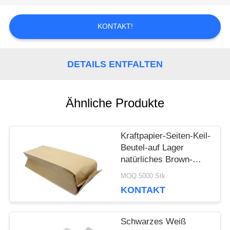
SIE EIN
KONTAKT!
ZITAT
DETAILS ENTFALTEN
SITEMAP
Ähnliche Produkte
DATENSCHUTZERKLÄRUNG
Kraftpapier-Seiten-Keil-
Beutel-auf Lager
natürliches Brown-
Laminat Eco freundlich
MOQ:5000 Stk
KONTAKT
Schwarzes Weiß