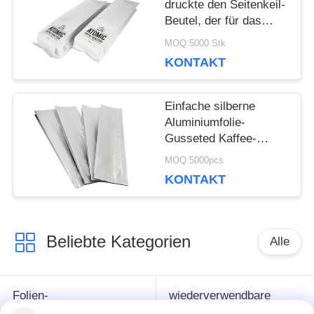
druckte den Seitenkeil-
Beutel, der für das
Sperren-Verpacken der
MOQ:5000 Stk
Lebensmittel
KONTAKT
besonders angefertigt
wurde
Einfache silberne
Aluminiumfolie-
Gusseted Kaffee-
Taschen auf Lager,
MOQ:5000pcs
wiederversiegelbare
KONTAKT
Nahrungsmittelbeutel
Beliebte Kategorien
Alle
Folien-
wiederverwendbare
Reißverschluss-
Taschen mit