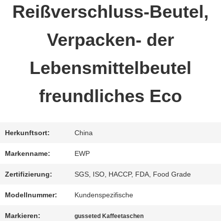
Reißverschluss-Beutel,
QUALITÄTSKONTROLLE
Verpacken- der
TRETEN
Lebensmittelbeutel
SIE
freundliches Eco
MIT
UNS
Herkunftsort:
China
IN
Markenname:
EWP
VERBINDUNG
Zertifizierung:
SGS, ISO, HACCP, FDA, Food Grade
Modellnummer:
Kundenspezifische
FORDERN
Markieren:
gusseted Kaffeetaschen