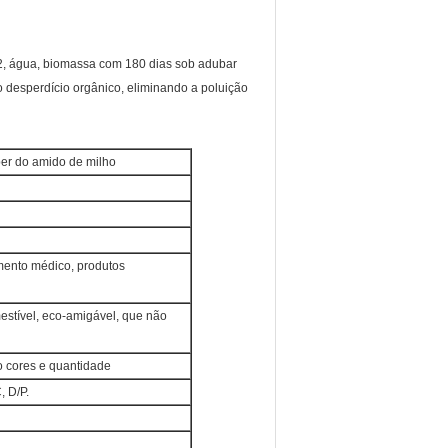
O2, água, biomassa com 180 dias sob adubar
desperdício orgânico, eliminando a poluição
per do amido de milho
umento médico, produtos
estível, eco-amigável, que não
o cores e quantidade
, D/P.