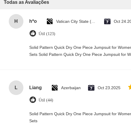
Todas as Avaliações
H
h*o
Vatican City State (Holy See)
Oct 24.2
Útil (123)
Solid Pattern Quick Dry One Piece Jumpsuit for Wo
Sets Solid Pattern Quick Dry One Piece Jumpsuit fo
L
Liang
Azerbaijan
Oct 23.2025
Útil (44)
Solid Pattern Quick Dry One Piece Jumpsuit for Wo
Sets