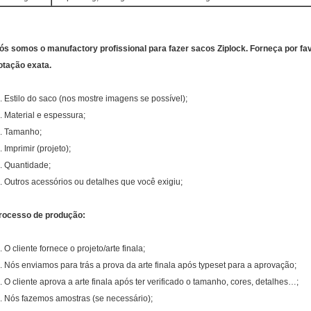
ós somos o manufactory profissional para fazer sacos Ziplock. Forneça por fa
otação exata.
. Estilo do saco (nos mostre imagens se possível);
. Material e espessura;
. Tamanho;
. Imprimir (projeto);
. Quantidade;
. Outros acessórios ou detalhes que você exigiu;
rocesso de produção:
. O cliente fornece o projeto/arte finala;
. Nós enviamos para trás a prova da arte finala após typeset para a aprovação;
. O cliente aprova a arte finala após ter verificado o tamanho, cores, detalhes…;
. Nós fazemos amostras (se necessário);