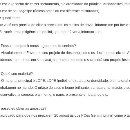
 o estilo (o fecho de correr-fechamento, a extremidade da planície, autoadesiva, rol
 a cor de seu logotipo (únicas cores ou cor diferente misturadas)
 A quantidade.
 se você nos precisa do citar o preço com os custos de envio, informe-me por favor
 Se você tem a exigência especial, ajude por favor a informar-me.
. Posso eu imprimir meus logotipo ou desenhos?
: Absolutamente! Envie-me seu projeto do desenho, como os documentos etc. do A
odemos imprimi-los em seu saco, consequentemente o saco será seu próprio teste
. Que é seu material?
: O material principal é LDPE. LDPE (polietileno) da baixa densidade, é o materia
mbalagem no mundo. O urface do saco é toque brilhante, transparente, macio, e so
reservativo, a compra, o alimento, o pano, o presente embalando etc.
. posso eu obter as amostras?
 aprovado para que nós preparem 20 amostras dos PCes (sem imprimir) como o tam