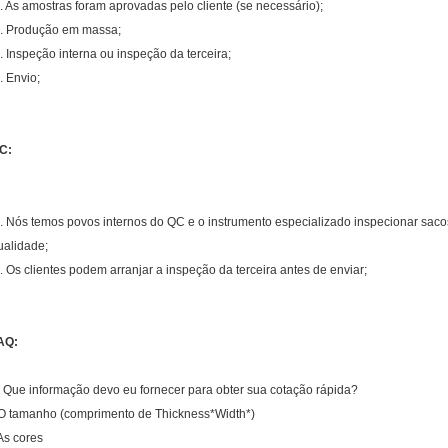
. As amostras foram aprovadas pelo cliente (se necessário);
. Produção em massa;
. Inspeção interna ou inspeção da terceira;
. Envio;
C:
. Nós temos povos internos do QC e o instrumento especializado inspecionar sacos
ualidade;
. Os clientes podem arranjar a inspeção da terceira antes de enviar;
AQ:
. Que informação devo eu fornecer para obter sua cotação rápida?
 O tamanho (comprimento de Thickness*Width*)
 As cores