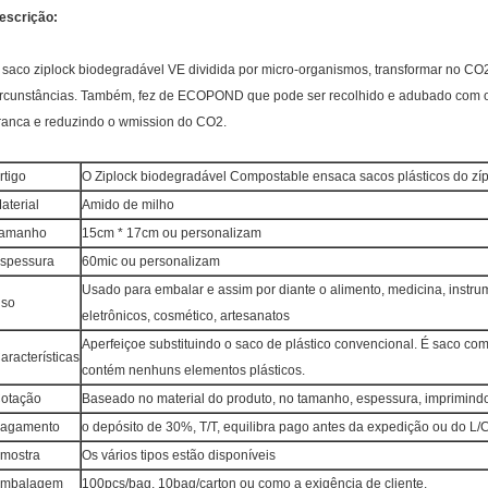
escrição:
 saco ziplock biodegradável VE dividida por micro-organismos, transformar no C
ircunstâncias. Também, fez de ECOPOND que pode ser recolhido e adubado com o 
ranca e reduzindo o wmission do CO2.
rtigo
O Ziplock biodegradável Compostable ensaca sacos plásticos do zí
aterial
Amido de milho
amanho
15cm * 17cm ou personalizam
spessura
60mic ou personalizam
Usado para embalar e assim por diante o alimento, medicina, instr
so
eletrônicos, cosmético, artesanatos
Aperfeiçoe substituindo o saco de plástico convencional. É saco com
aracterísticas
contém nenhuns elementos plásticos.
otação
Baseado no material do produto, no tamanho, espessura, imprimind
agamento
o depósito de 30%, T/T, equilibra pago antes da expedição ou do L/C
mostra
Os vários tipos estão disponíveis
mbalagem
100pcs/bag, 10bag/carton ou como a exigência de cliente.