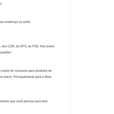
a)
 seu endereço ou porto.
I, dos CDR, do EPS, do PSD. Nós todos
 padrão!
l o maior do consumo para produtos de
m macio. Principalmente para o filme
anho que você precisa para livre.