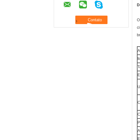
D
O
c
b
A
M
T
E
U
C
C
P
A
E