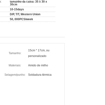
:
tamanho da caixa: 35 x 30 x
30cm
10-15days
D/P, T/T, Western Union
50, 000PCS/week
15cm * 17cm, ou
Tamanho:
personalizado
Materiais:
Amido de milho
Selagem/punho:
Soldadura térmica