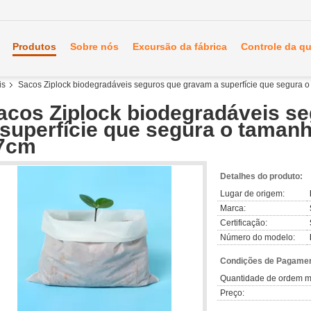
Produtos
Sobre nós
Excursão da fábrica
Controle da q
is
Sacos Ziplock biodegradáveis seguros que gravam a superfície que segura 
acos Ziplock biodegradáveis s
 superfície que segura o taman
7cm
Detalhes do produto:
Lugar de origem:
Marca:
Certificação:
Número do modelo:
Condições de Pagamen
Quantidade de ordem m
Preço: