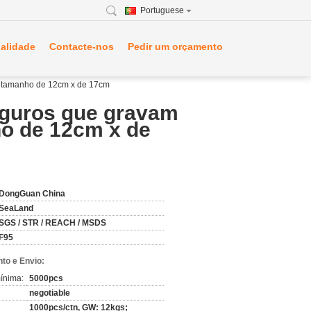
Portuguese
ualidade
Contacte-nos
Pedir um orçamento
o tamanho de 12cm x de 17cm
eguros que gravam
ho de 12cm x de
DongGuan China
SeaLand
SGS / STR / REACH / MSDS
F95
to e Envio:
ínima:
5000pcs
negotiable
1000pcs/ctn, GW: 12kgs;