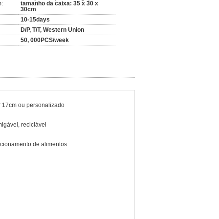
:
tamanho da caixa: 35 x 30 x
30cm
10-15days
D/P, T/T, Western Union
50, 000PCS/week
 17cm ou personalizado
igável, reciclável
cionamento de alimentos