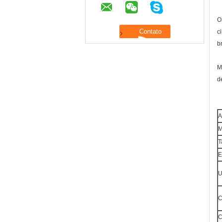
O
c
b
M
d
A
M
T
E
U
C
C