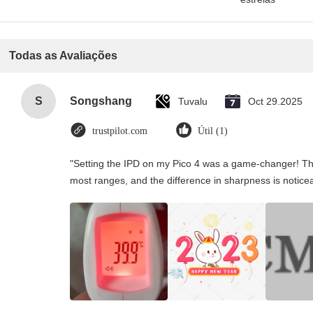
Todas as Avaliações
S
Songshang
Tuvalu
Oct 29.2025
trustpilot.com
Útil (1)
"Setting the IPD on my Pico 4 was a game-changer! Th
most ranges, and the difference in sharpness is notice