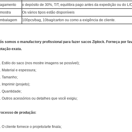
agamento
o depósito de 30%, T/T, equilibra pago antes da expedição ou do L/C
mostra
Os vários tipos estão disponíveis
mbalagem
100pcs/bag, 10bag/carton ou como a exigência de cliente.
ós somos o manufactory profissional para fazer sacos Ziplock. Forneça por fa
otação exata.
. Estilo do saco (nos mostre imagens se possível);
. Material e espessura;
. Tamanho;
. Imprimir (projeto);
. Quantidade;
. Outros acessórios ou detalhes que você exigiu;
rocesso de produção:
. O cliente fornece o projeto/arte finala;