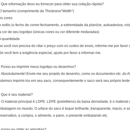
. Que informação devo eu fornecer para obter sua cotação rápida?
 O tamanho (comprimento de Thickness*Width*)
 As cores
 o estilo (o fecho de correr-fechamento, a extremidade da planície, autoadesiva, rol
 a cor de seu logotipo (únicas cores ou cor diferente misturadas)
 A quantidade.
 se você nos precisa do citar o preço com os custos de envio, informe-me por favor
 Se você tem a exigência especial, ajude por favor a informar-me.
. Posso eu imprimir meus logotipo ou desenhos?
: Absolutamente! Envie-me seu projeto do desenho, como os documentos etc. do A
odemos imprimi-los em seu saco, consequentemente o saco será seu próprio teste
. Que é seu material?
: O material principal é LDPE. LDPE (polietileno) da baixa densidade, é o materia
mbalagem no mundo. O urface do saco é toque brilhante, transparente, macio, e so
reservativo, a compra, o alimento, o pano, o presente embalando etc.
. posso eu obter as amostras?