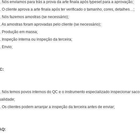
. Nós enviamos para trás a prova da arte finala após typeset para a aprovação;
. O cliente aprova a arte finala após ter verificado o tamanho, cores, detalhes…;
. Nós fazemos amostras (se necessário);
. As amostras foram aprovadas pelo cliente (se necessário);
. Produção em massa;
. Inspeção interna ou inspeção da terceira;
. Envio;
C:
. Nós temos povos internos do QC e o instrumento especializado inspecionar sacos
ualidade;
. Os clientes podem arranjar a inspeção da terceira antes de enviar;
AQ: