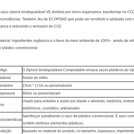
 saco ziplock biodegradável VE dividida por micro-organismos, transformar no C
ircunstâncias. Também, fez de ECOPOND que pode ser recolhido e adubado com o 
ranca e reduzindo o wmission do CO2.
aterial: ingredientes orgânicos e a favor do meio ambiente de 100% - amido de mil
e plástico convencional.
rtigo
O Ziplock biodegradável Compostable ensaca sacos plásticos do zí
aterial
Amido de milho
amanho
15cm * 17cm ou personalizam
spessura
60mic ou personalizam
Usado para embalar e assim por diante o alimento, medicina, instr
so
eletrônicos, cosmético, artesanatos
Aperfeiçoe substituindo o saco de plástico convencional. É saco com
aracterísticas
contém nenhuns elementos plásticos.
otação
Baseado no material do produto, no tamanho, espessura, imprimind