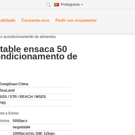
Portuguese
ualidade
Contacte-nos
Pedir um orçamento
 o acondicionamento de alimentos
table ensaca 50
ondicionamento de
DongGuan China
SeaLand
SGS / STR / REACH / MSDS
F95
to e Envio:
ínima:
5000pcs
negotiable
1000pcs/ctn, GW: 12kgs;