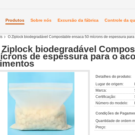
Produtos
Sobre nós
Excursão da fábrica
Controle da q
is
O Ziplock biodegradável Compostable ensaca 50 mícrons de espessura para
 Ziplock biodegradável Compos
ícrons de espessura para o ac
limentos
Detalhes do produto:
Lugar de origem:
Marca:
Certificação:
Número do modelo:
Condições de Pagamen
Quantidade de ordem m
Preço: