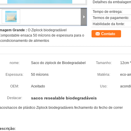
Detalhes da embalagem
Tempo de entrega:
Termos de pagamento:
Habilidade da fonte:
Imagem Grande :
O Ziplock biodegradável
Contato
Compostable ensaca 50 mícrons de espessura para o
condicionamento de alimentos
nome:
Saco do ziplock de Biodegradabel
Tamanho:
12cm *
Espessura:
50 mícrons
Matéria:
eco-am
OEM:
Aceitado
Uso:
acondi
sacos resealable biodegradáveis
Destacar:
acos/sacos de plástico Ziplock biodegradáveis fechamento do fecho de correr
escrição: