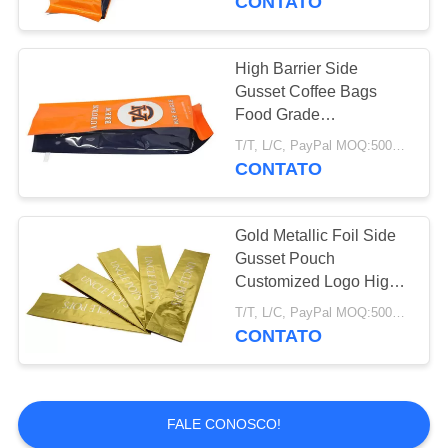
CONTATO
sacos de vácuo selo
High Barrier Side
Gusset Coffee Bags
Food Grade
Rotogravure Printing
T/T, L/C, PayPal MOQ:5000 PCS
CONTATO
Gold Metallic Foil Side
Gusset Pouch
Customized Logo High
Barrier Properties
T/T, L/C, PayPal MOQ:5000 PCS
CONTATO
FALE CONOSCO!