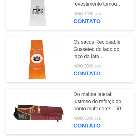
revestimento tomou
POLÍTICA
partido produto
MOQ:5000 pcs
comestível da válvula da
CONTATO
26
DE
desgaseificação
encarregados do
PRIVACIDADE
Os sacos Reclosable
envio da
Gusseted do lado do
laço da lata
correspondência
personalizaram multi
MOQ:5000 pcs
polis da bolha
impressão de cores
CONTATO
Valved
10
Do malote lateral
sacos maiorias do
lustroso do reforço do
ponto multi cores 150
fibc
mícrons com o laço
MOQ:5000 pcs
preto da lata
CONTATO