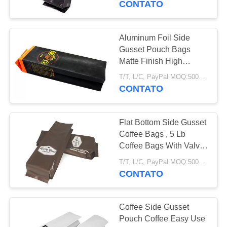
CONTATO
impresso
20
malotes da folha de
Aluminum Foil Side
Gusset Pouch Bags
alumínio
Matte Finish High
Barrier Coffee
T/T, L/C, PayPal MOQ:5000 PCS
Packaging
CONTATO
Flat Bottom Side Gusset
20
Coffee Bags , 5 Lb
malote lateral do
Coffee Bags With Valve
Custom
reforço
T/T, L/C, PayPal MOQ:5000 PCS
CONTATO
Coffee Side Gusset
Pouch Coffee Easy Use