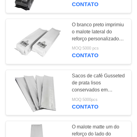
CONTROLE
alimento amigável
CONTATO
DA
QUALIDADE
O branco preto imprimiu
10
o malote lateral do
Sacos Ziplock
reforço personalizado
CONTACTE-
para o empacotamento
biodegradáveis
MOQ:5000 pcs
NOS
de alimento da barreira
CONTATO
PEÇA
Sacos de café Gusseted
UMAS
de prata lisos
CITAÇÕES
conservados em
30
estoque da folha de
MOQ:5000pcs
alumínio, malotes
CONTATO
MAPA
levante-se o malote
Resealable do alimento
DO
O malote matte um do
SITE
reforço do lado do