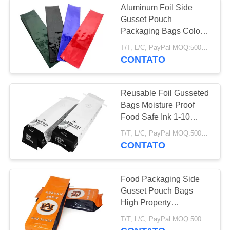
Aluminum Foil Side
Gusset Pouch
Bolsa Anti Static
Packaging Bags Color
Printed Matte Glossy
T/T, L/C, PayPal MOQ:5000 PCS
CONTATO
Reusable Foil Gusseted
Bags Moisture Proof
12
Food Safe Ink 1-10
sacos de plástico de
Colors
T/T, L/C, PayPal MOQ:5000 PCS
CONTATO
embalagem
Food Packaging Side
Gusset Pouch Bags
High Property
Laminated Foil Material
10
T/T, L/C, PayPal MOQ:5000 PCS