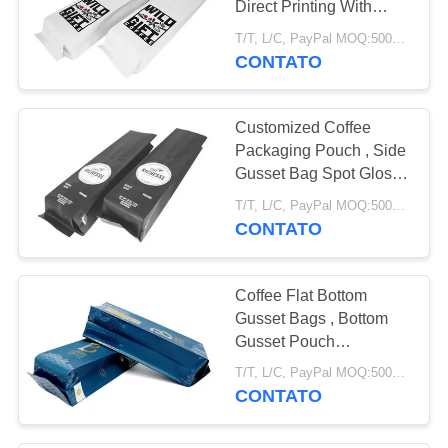
Direct Printing With
10
Degassing Valve
T/T, L/C, PayPal MOQ:5000 PCS
CONTATO
sacos tecidos pp
Customized Coffee
Packaging Pouch , Side
Gusset Bag Spot Glossy
Printing
T/T, L/C, PayPal MOQ:5000 PCS
CONTATO
30
sacola da lona
Coffee Flat Bottom
Gusset Bags , Bottom
Gusset Pouch
Laminated Printed
T/T, L/C, PayPal MOQ:5000 PCS
Artwork
CONTATO
12