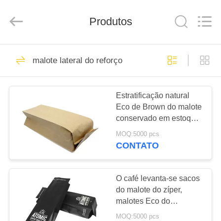
Road
Enterprise
Management
Produtos
Services
Co.,LTD.
All
Rights
Reserved.
CASA
16
Developed
by
malote lateral do reforço
ECER
Sacos do Ziplock da
PRODUTOS
folha
Estratificação natural
Eco de Brown do malote
SOBRE
conservado em estoque
NÓS
do reforço do lado do
MOQ:5000 pcs
papel de embalagem
CONTATO
Amigável
11
EXCURSÃO
sacos ziplock
DA
O café levanta-se sacos
do malote do zíper,
FÁBRICA
reusáveis
malotes Eco do
empacotamento de
MOQ:5000 pcs