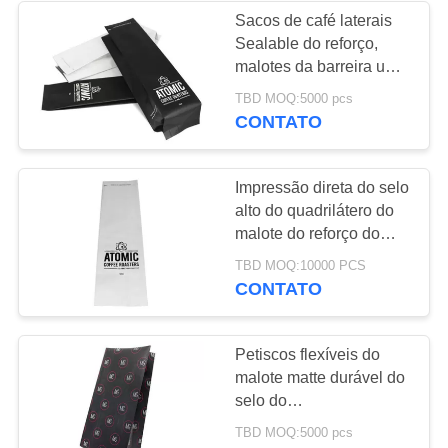
Sacos de café laterais
Sealable do reforço,
30
malotes da barreira uma
sacos de
válvula de
TBD MOQ:5000 pcs
desgaseificação da
CONTATO
empacotamento do
maneira
café
Impressão direta do selo
alto do quadrilátero do
malote do reforço do
lado da barreira a favor
10
TBD MOQ:10000 PCS
do meio ambiente
CONTATO
sacos de
empacotamento
Petiscos flexíveis do
malote matte durável do
resealable
selo do
quadrilátero/logotipo de
TBD MOQ:5000 pcs
empacotamento do chá