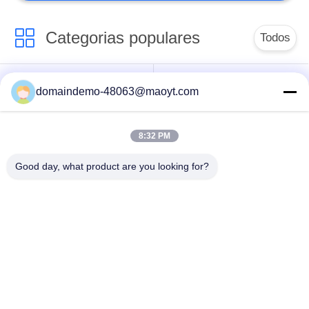
Categorias populares
Todos
Sacos do Ziplock da
sacos ziplock
domaindemo-48063@maoyt.com
folha
reusáveis
8:32 PM
Sacos Ziplock
levante-se o malote
biodegradáveis
Good day, what product are you looking for?
encarregados do
envio da
sacos maiorias do
correspondência
fibc
polis da bolha
sacos de
sacos de
empacotamento do
empacotamento