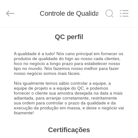
Road
Enterprise
Management
Controle de Qualidade
Services
Co.,LTD.
All
Rights
Reserved.
CASA
Developed
QC perfil
by
ECER
PRODUTOS
A qualidade é a tudo! Nós cano principal em fornecer os
produtos de qualidade do hign ao nosso cada clientes,
foco no negócio a longo prazo para estabelecer nosso
tipo no mundo. Nós fazemos nosso melhor para fazer
SOBRE
nosso negócio somos mais fáceis.
NÓS
Nós igualmente temos sábio controlar a equipe, a
equipe de projeto e a equipe do QC, e podemos
fornecer o cliente sua amostra desejada na data a mais
adiantada, para arranjar corretamente, restritamente
EXCURSÃO
sua ordem para controlar o prazo da qualidade e da
execução da produção em massa, e deixe o negócio vai
DA
lisamente!
FÁBRICA
Certificações