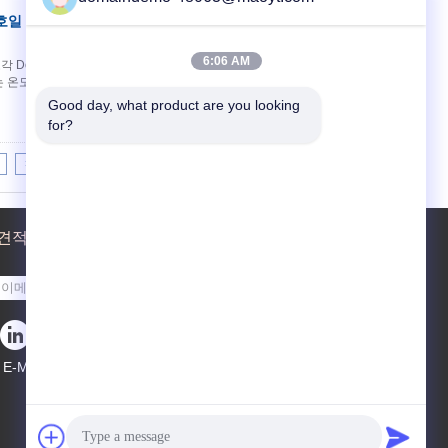
호일 부대, 알루미늄은
접촉
6:06 AM
조각 Doypack 알루미늄 호일 주머니 소개: 알루미늄
는 온도에 의하여 밀봉을 위해 습기 저항하는, 좋은
Good day, what product are you looking 
for?
>|
견적 요청
보내기
E-Mail
사이트맵
|