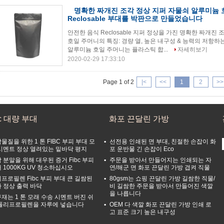
명확한 짜개진 조각 정상 지퍼 자물쇠 알루미늄 
Reclosable 부대를 박판으로 만들었습니다
안전한 음식 Reclosable 지퍼 정상을 가진 명확한 짜개진 
호일 주머니의 특징: 경량 열, 높은 내구성 & 능력의 저항하
알루미늄 호일 주머니는 플라스틱 합...
자세히보기
2020-02-29 17:33:10
Page 1 of 2
|<
<<
1
2
>>
bc 대량 부대
화포 끈달린 가방
물질을 위한 1 톤 FIBC 부피 부대 모
선전용 인쇄된 면 부대, 친절한 손잡이 화
시멘트 정상 열려있는 밑바닥 평지
포 운반물 긴 손잡이 Eco
 분말을 위해 대우된 증거 Fibc 부피
주문을 받아서 만들어지는 인쇄되는 자
 1000KG UV 청소하십시오
연/해군 면 화포 끈달린 가방 겹켜 직물
프로필렌 Fibc 부피 부대 큰 길쌈된
80gsm는 쇼핑 끈달린 가방 길쌈한 직물/
 정상 출력 바닥
비 길쌈한 주문을 받아서 만들어진 색깔
을 나릅니다
재는 1 톤 모래 수송 시멘트 버진 쉬
폴리프로필렌을 자루에 넣습니다
OEM 다 색깔 화포 끈달린 가방 인쇄 로
고 표준 크기 높은 내구성