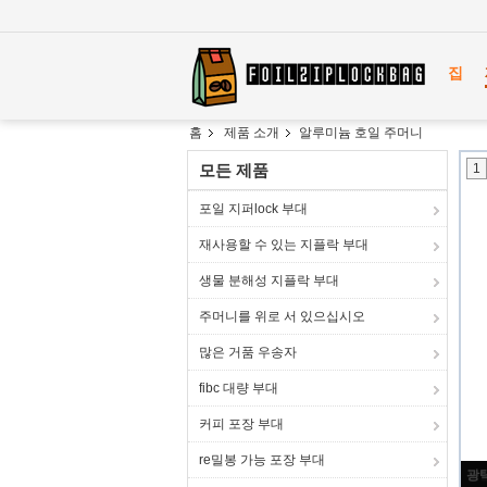
집
홈
제품 소개
알루미늄 호일 주머니
모든 제품
1
포일 지퍼lock 부대
재사용할 수 있는 지플락 부대
생물 분해성 지플락 부대
주머니를 위로 서 있으십시오
많은 거품 우송자
fibc 대량 부대
커피 포장 부대
re밀봉 가능 포장 부대