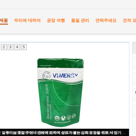
제품
우리에 대하여
공장 여행
품질 관리
연락주세요
견적 
2
3
4
5
눈물 노치 애완 동물 먹이/애완 동물을 가진 지퍼 알루미늄 호일 부대는 포장을 대우합니다