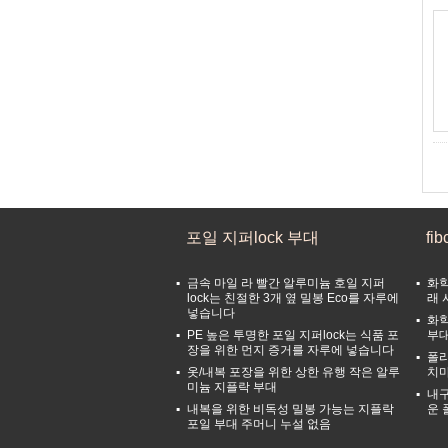
포일 지퍼lock 부대
fi
금속 마일 라 빨간 알루미늄 호일 지퍼
화학
lock는 친절한 3개 옆 밀봉 Eco를 자루에
래 
넣습니다
화학
PE 높은 투명한 포일 지퍼lock는 식품 포
부대
장을 위한 먼지 증거를 자루에 넣습니다
폴리
옷/내복 포장을 위한 상한 유행 작은 알루
치마
미늄 지플락 부대
내구
내복을 위한 비독성 밀봉 가능는 지플락
운 
포일 부대 주머니 누설 없음