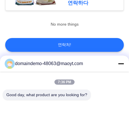
연락하다
정
20
알루미늄 호일 주머
보
No more things
보
니
호
연락처!
정
domaindemo-48063@maoyt.com
책
모든
20
7:36 PM
옆 삼각천 주머니
재사용할 수 있는 지
포일 지퍼lock 부대
플락 부대
Good day, what product are you looking for?
생물 분해성 지플락
주머니를 위로 서 있
부대
으십시오