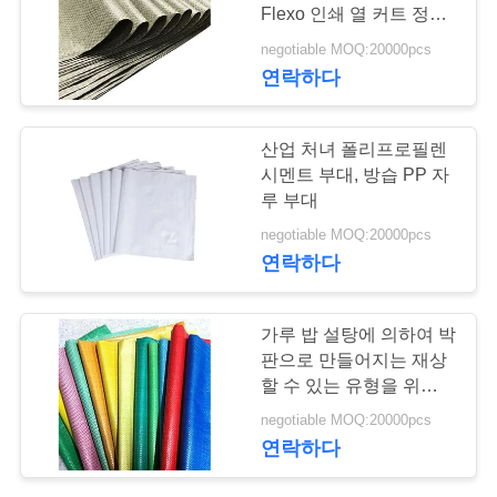
Flexo 인쇄 열 커트 정상
연
은 저항하는 찢습니다
negotiable MOQ:20000pcs
26
연락하다
락
주
많은 거품 우송자
산업 처녀 폴리프로필렌
세
시멘트 부대, 방습 PP 자
루 부대
요
negotiable MOQ:20000pcs
연락하다
인
10
가루 밥 설탕에 의하여 박
용
판으로 만들어지는 재상
fibc 대량 부대
문
할 수 있는 유형을 위한
플레스틱 포장 PP에 의
negotiable MOQ:20000pcs
을
하여 길쌈되는 자루
연락하다
요