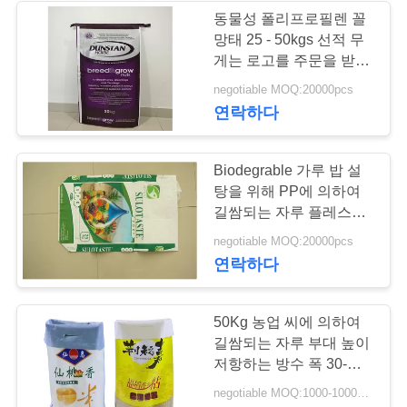
구
동물성 폴리프로필렌 꼴
망태 25 - 50kgs 선적 무
30
하
게는 로고를 주문을 받아
서 만들었습니다
세
negotiable MOQ:20000pcs
커피 포장 부대
연락하다
요
Biodegrable 가루 밥 설
사
탕을 위해 PP에 의하여
길쌈되는 자루 플레스틱
이
포장
10
negotiable MOQ:20000pcs
트
연락하다
re밀봉 가능 포장 부
맵
대
50Kg 농업 씨에 의하여
길쌈되는 자루 부대 높이
개
저항하는 방수 폭 30-
70cm
negotiable MOQ:1000-10000의 부대
인