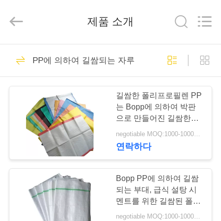
2025
Beijing
Silk
제품 소개
Road
Enterprise
Management
Services
Co.,LTD.
집
16
All
Rights
PP에 의하여 길쌈되는 자루
Reserved.
Developed
by
포일 지퍼lock 부대
ECER
제
길쌈한 폴리프로필렌 PP
품
는 Bopp에 의하여 박판
으로 만들어진 길쌈한
40gsm-170gsm 60mg에
negotiable MOQ:1000-10000의 부대
우
150mg를 자루에 넣습니
연락하다
다
11
리
재사용할 수 있는 지
에
Bopp PP에 의하여 길쌈
되는 부대, 급식 설탕 시
플락 부대
대
멘트를 위한 길쌈된 폴리
프로필렌 자루
negotiable MOQ:1000-10000의 부대