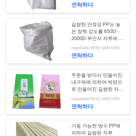
하
연락하다
여
길쌈한 안정성 PP는 높
10
공
은 장력 강도를 650D -
생물 분해성 지플락
2000D 부인자 자루에 넣
장
습니다
negotiable MOQ:1000-10000의 부대
부대
연락하다
여
행
주문을 받아서 만들어진
내구재에 의하여 박판으
품
로 만들어진 길쌈한 자루,
30
폴리프로필렌 밥은 재사
negotiable MOQ:1000-10000의 부대
주머니를 위로 서 있
질
용할 수 있는 자루에 넣습
연락하다
니다
관
으십시오
리
가동 가능한 방수 PP에
의하여 길쌈된 자루