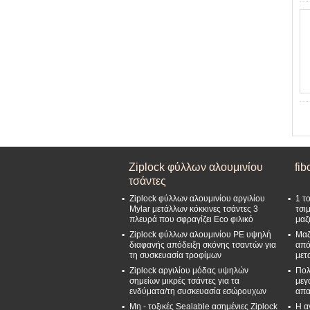
Ziplock φύλλων αλουμινίου
fib
τσάντες
Ziplock φύλλων αλουμινίου αργιλίου
1 τ
Mylar μετάλλων κόκκινες τσάντες 3
τσι
πλευρά που σφραγίζει Eco φιλικό
μαζ
Ziplock φύλλων αλουμινίου PE υψηλή
Μαζ
διαφανής απόδειξη σκόνης τσαντών για
από
τη συσκευασία τροφίμων
μετ
Ziplock αργιλίου μόδας υψηλών
Πολ
σημείων μικρές τσάντες για τα
μεγ
ενδύματα/τη συσκευασία εσώρουχων
απα
Μη - τοξικές Sealable ασημένιες Ziplock
Η α