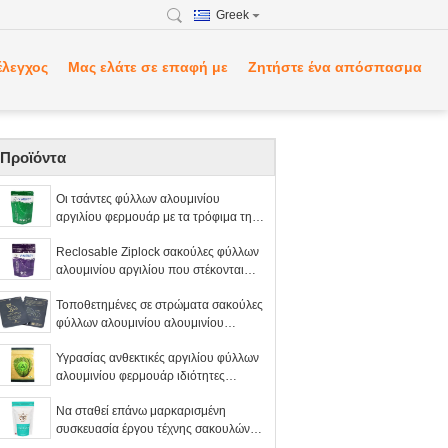
Greek
έλεγχος
Μας ελάτε σε επαφή με
Ζητήστε ένα απόσπασμα
Προϊόντα
Οι τσάντες φύλλων αλουμινίου
αργιλίου φερμουάρ με τα τρόφιμα της
Pet εγκοπών δακρυ'ων/τη Pet
Reclosable Ziplock σακούλες φύλλων
μεταχειρίζονται τη συσκευασία
αλουμινίου αργιλίου που στέκονται
επάνω τη συνήθεια ύφους που
Τοποθετημένες σε στρώματα σακούλες
τυπώνεται
φύλλων αλουμινίου αλουμινίου
μεταλλινών οι χρυσές, σακούλες
Υγρασίας ανθεκτικές αργιλίου φύλλων
σφραγίδων φερμουάρ φύλλων
αλουμινίου φερμουάρ ιδιότητες
αλουμινίου κρεμούν την τρύπα
εμποδίων τσαντών φιλικές προς το
Να σταθεί επάνω μαρκαρισμένη
χρήστη υψηλές
συσκευασία έργου τέχνης σακουλών
φύλλων αλουμινίου αργιλίου τη