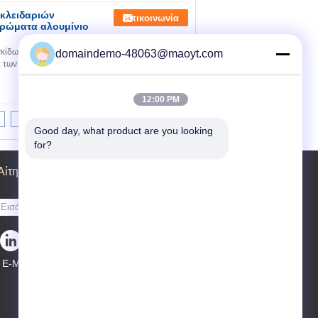
 κλειδαριών
Επικοινωνία
τρώματα αλουμίνιο
κίδων ασφαλείας των τροφίμων με τη Reclosable
domaindemo-48063@maoyt.com
 των σακουλών φύλλων αλουμινίου αργιλίου:
12:00 PM
>|
Good day, what product are you looking 
for?
Αίτηση κράτησης
Στείλε
E-Mail
Χάρτης ιστότοπου
|