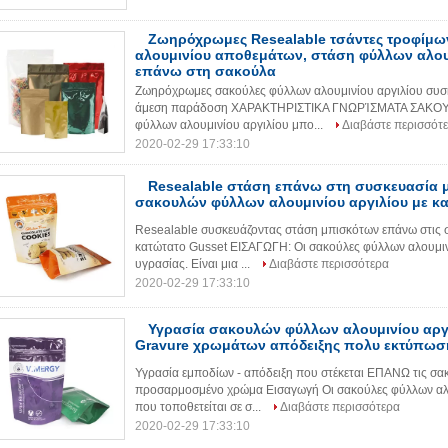
Ζωηρόχρωμες Resealable τσάντες τροφίμ
αλουμινίου αποθεμάτων, στάση φύλλων αλου
επάνω στη σακούλα
Ζωηρόχρωμες σακούλες φύλλων αλουμινίου αργιλίου συσ
άμεση παράδοση ΧΑΡΑΚΤΗΡΙΣΤΙΚΑ ΓΝΩΡΊΣΜΑΤΑ ΣΑΚΟΥΛ
φύλλων αλουμινίου αργιλίου μπο...
Διαβάστε περισσότ
2020-02-29 17:33:10
Resealable στάση επάνω στη συσκευασία 
σακουλών φύλλων αλουμινίου αργιλίου με κ
Resealable συσκευάζοντας στάση μπισκότων επάνω στις 
κατώτατο Gusset ΕΙΣΑΓΩΓΗ: Οι σακούλες φύλλων αλουμινί
υγρασίας. Είναι μια ...
Διαβάστε περισσότερα
2020-02-29 17:33:10
Υγρασία σακουλών φύλλων αλουμινίου αργι
Gravure χρωμάτων απόδειξης πολυ εκτύπωσ
Υγρασία εμποδίων - απόδειξη που στέκεται ΕΠΑΝΩ τις σακ
προσαρμοσμένο χρώμα Εισαγωγή Οι σακούλες φύλλων αλου
που τοποθετείται σε σ...
Διαβάστε περισσότερα
2020-02-29 17:33:10