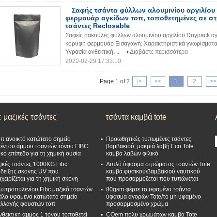
Σαφής τσάντα φύλλων αλουμινίου αργιλίου
φερμουάρ αγκίδων τοπ, τοποθετημένες σε σ
τσάντες Reclosable
Σαφείς σακούλες φύλλων αλουμινίου αργιλίου Doypack αγ
κορυφή φερμουάρ Εισαγωγή: Χαρακτηριστικά γνωρίσματα
Υγρασία ανθεκτική, ...
Διαβάστε περισσότερα
2020-02-29 17:33:10
Page 1 of 2
|<
<<
1
2
>>
c μαζικές τσάντες
τσάντα καμβά tote
οπ ανοικτό κατώτατο σημείο
Προωθητικές τυπωμένες τσάντες
μέντου άμμου τσαντών τόνου FIBC
βαμβακιού, μακριά λαβή Eco Tote
ικό επίπεδο για τη χημική ουσία
καμβά λαβών φιλικό
ικές τσάντες 1000KG Fibc
Διπλό ύφασμα στρώματος τσαντών Tote
δειξης σκόνης UV που
καμβά φυσικού/βαμβακιού ναυτικού
αχειρίζεται για τη χημική σκόνη
που προσαρμόζεται που τυπώνεται
υπροπυλενίου Fibc μαζικό τσαντών
80gsm φέρτε το υφαμένο τσάντα
άλο υφαμένο κατώτατο σημείο
ύφασμα αγορών Tote/το μη υφαμένο
λλαγής φουστών τοπ
προσαρμοσμένο χρώμα
νθεκτική άμμος 1 τόνου τοποθετεί
COem πολυ χρωμάτων καμβά Tote