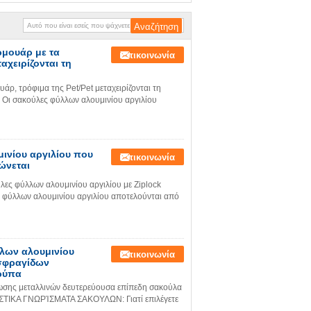
συνήθεια
ρμουάρ με τα
Επικοινωνία
αχειρίζονται τη
άρ, τρόφιμα της Pet/Pet μεταχειρίζονται τη
 σακούλες φύλλων αλουμινίου αργιλίου
ινίου αργιλίου που
Επικοινωνία
ώνεται
λες φύλλων αλουμινίου αργιλίου με Ziplock
λλων αλουμινίου αργιλίου αποτελούνται από
λων αλουμινίου
Επικοινωνία
 σφραγίδων
ρύπα
πωσης μεταλλινών δευτερεύουσα επίπεδη σακούλα
ΣΤΙΚΑ ΓΝΩΡΊΣΜΑΤΑ ΣΑΚΟΥΛΩΝ: Γιατί επιλέγετε