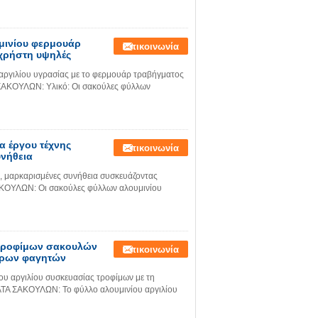
υμινίου φερμουάρ
Επικοινωνία
 χρήστη υψηλές
αργιλίου υγρασίας με το φερμουάρ τραβήγματος
ΑΚΟΥΛΩΝ: Υλικό: Οι σακούλες φύλλων
 έργου τέχνης
Επικοινωνία
υνήθεια
υ, μαρκαρισμένες συνήθεια συσκευάζοντας
ΚΟΥΛΩΝ: Οι σακούλες φύλλων αλουμινίου
 τροφίμων σακουλών
Επικοινωνία
ειρων φαγητών
ου αργιλίου συσκευασίας τροφίμων με τη
Α ΣΑΚΟΥΛΩΝ: Το φύλλο αλουμινίου αργιλίου