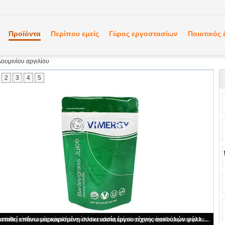
Προϊόντα
Περίπου εμείς
Γύρος εργοστασίων
Ποιοτικός 
ουμινίου αργιλίου
2
3
4
5
Οι τσάντες φύλλων αλουμινίου αργιλίου φερμουάρ με τα τρόφιμα της Pet εγκοπών δακρυ'ων/τη Pet μεταχειρίζονται τη συσκευασία