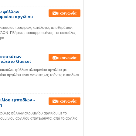
ων φύλλων
Επικοινωνία
μινίου αργιλίου
κευασίας τροφίμων, κατάλογος αποθεμάτων,
ΩΝ: Πλήρως προσαρμοσμένος - οι σακούλες
ερα
μπισκότων
Επικοινωνία
ατώτατο Gusset
σακούλες φύλλων αλουμινίου αργιλίου με
ου αργιλίου είναι γνωστές ως τσάντες εμποδίων
λίου εμποδίων -
Επικοινωνία
η
ούλες φύλλων αλουμινίου αργιλίου με το
μινίου αργιλίου αποτελούνται από το αργίλιο