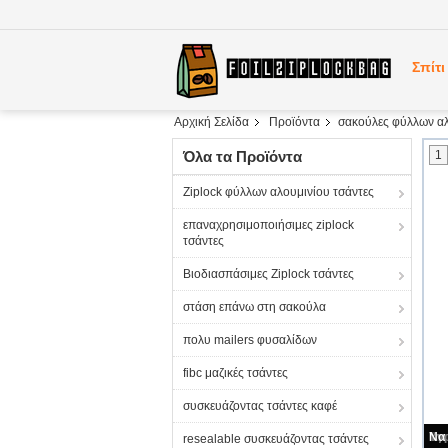
Σπίτι
Αρχική Σελίδα
Προϊόντα
σακούλες φύλλων αλ
Όλα τα Προϊόντα
1
Ziplock φύλλων αλουμινίου τσάντες
επαναχρησιμοποιήσιμες ziplock
τσάντες
Βιοδιασπάσιμες Ziplock τσάντες
στάση επάνω στη σακούλα
πολυ mailers φυσαλίδων
fibc μαζικές τσάντες
συσκευάζοντας τσάντες καφέ
resealable συσκευάζοντας τσάντες