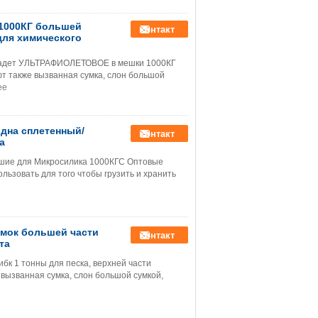
1000КГ большей
контакт
для химического
ладет УЛЬТРАФИОЛЕТОВОЕ в мешки 1000КГ
т также вызванная сумка, слон большой
ее
 дна сплетенный/
контакт
а
ьшие для Микросилика 1000КГС Оптовые
ользовать для того чтобы грузить и хранить
умок большей части
контакт
та
бк 1 тонны для песка, верхней части
вызванная сумка, слон большой сумкой,