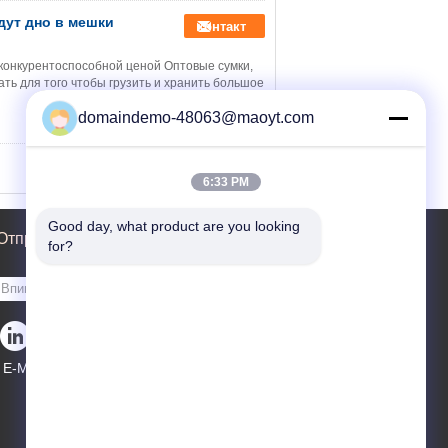
дут дно в мешки
контакт
конкурентоспособной ценой Оптовые сумки,
ать для того чтобы грузить и хранить большое
domaindemo-48063@maoyt.com
6:33 PM
Good day, what product are you looking 
Отправить запрос
for?
Отправить
E-Mail
Карта сайта
|