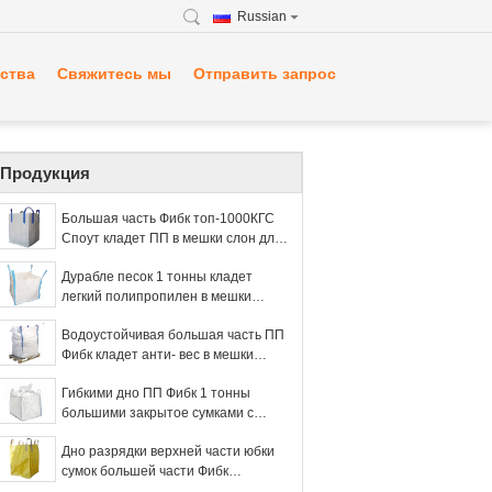
Russian
ства
Свяжитесь мы
Отправить запрос
Продукция
Большая часть Фибк топ-1000КГС
Споут кладет ПП в мешки слон для
паковать черный цвет
Дурабле песок 1 тонны кладет
легкий полипропилен в мешки
девственницы цемента транспорта
Водоустойчивая большая часть ПП
Фибк кладет анти- вес в мешки
загрузки Статик 1000кгс для
Гибкими дно ПП Фибк 1 тонны
минерала
большими закрытое сумками с
верхней юбкой Дуффле
Дно разрядки верхней части юбки
сумок большей части Фибк
полипропилена большое