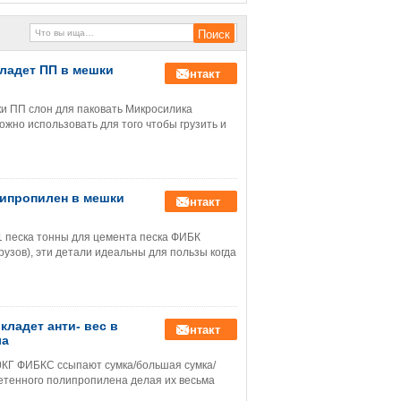
сплетенное
кладет ПП в мешки
контакт
и ПП слон для паковать Микросилика
ожно использовать для того чтобы грузить и
липропилен в мешки
контакт
1 песка тонны для цемента песка ФИБК
узов), эти детали идеальны для пользы когда
ладет анти- вес в
контакт
ла
00КГ ФИБКС ссыпают сумка/большая сумка/
летенного полипропилена делая их весьма