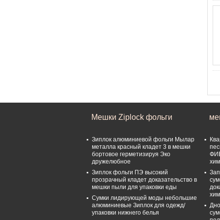
Мешки Ziplock фольги
ме
Зиплок алюминиевой фольги Мылар
Ква
металла красный кладет 3 в мешки
пес
бортовое герметизируя Эко
ФИБ
дружелюбное
хим
Зиплок фольги ПЭ высокий
За
прозрачный кладет доказательство в
сум
мешки пыли для упаковки еды
док
хим
Сумки лидирующей моды небольшие
алюминиевые Зиплок для одежд/
Дно
упаковки нижнего белья
сум