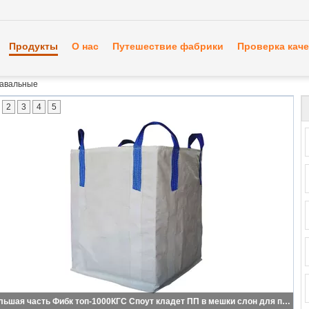
Продукты
О нас
Путешествие фабрики
Проверка каче
навальные
2
3
4
5
Большая часть Фибк топ-1000КГС Споут кладет ПП в мешки слон для паковать черный цвет