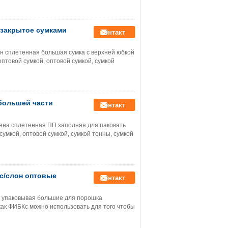
 закрытое сумками
контакт
н сплетенная большая сумка с верхней юбкой
товой сумкой, оптовой сумкой, сумкой
 большей части
контакт
ена сплетенная ПП заполняя для паковать
умкой, оптовой сумкой, сумкой тонны, сумкой
гс/слон оптовые
контакт
ы упаковывая большие для порошка
 как ФИБКс можно использовать для того чтобы