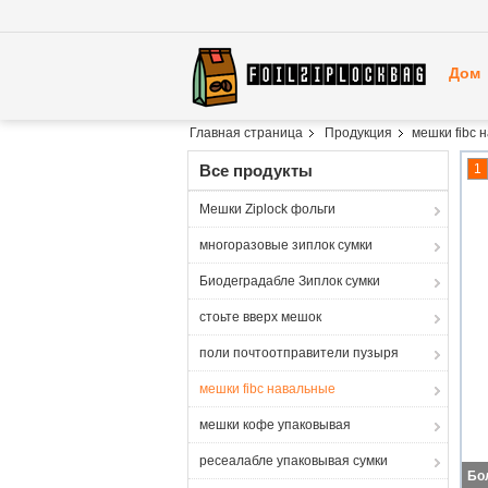
Дом
Главная страница
Продукция
мешки fibc 
Все продукты
1
Мешки Ziplock фольги
многоразовые зиплок сумки
Биодеградабле Зиплок сумки
стоьте вверх мешок
поли почтоотправители пузыря
мешки fibc навальные
мешки кофе упаковывая
ресеалабле упаковывая сумки