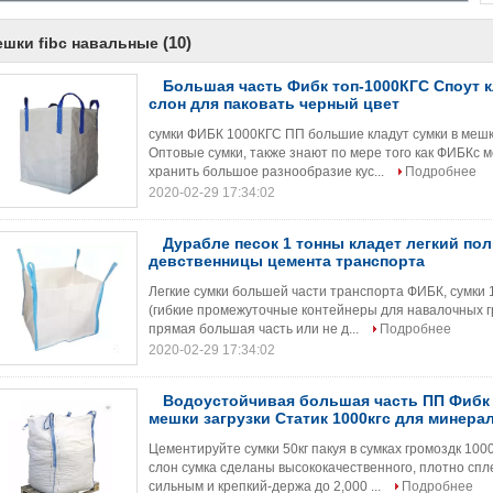
(10)
ешки fibc навальные
Большая часть Фибк топ-1000КГС Споут 
слон для паковать черный цвет
сумки ФИБК 1000КГС ПП большие кладут сумки в мешк
Оптовые сумки, также знают по мере того как ФИБКс м
хранить большое разнообразие кус...
Подробнее
2020-02-29 17:34:02
Дурабле песок 1 тонны кладет легкий по
девственницы цемента транспорта
Легкие сумки большей части транспорта ФИБК, сумки 
(гибкие промежуточные контейнеры для навалочных гр
прямая большая часть или не д...
Подробнее
2020-02-29 17:34:02
Водоустойчивая большая часть ПП Фибк к
мешки загрузки Статик 1000кгс для минера
Цементируйте сумки 50кг пакуя в сумках громоздк 10
слон сумка сделаны высококачественного, плотно сп
сильным и крепкий-держа до 2,000 ...
Подробнее