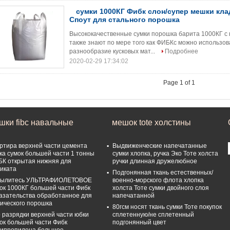
сумки 1000КГ Фибк слон/супер мешки кла
Споут для стального порошка
Высококачественные сумки порошка барита 1000КГ с 
также знают по мере того как ФИБКс можно использов
разнообразие кусковых мат...
Подробнее
2020-02-29 17:34:02
Page 1 of 1
шки fibc навальные
мешок tote холстины
ртира верхней части цемента
Выдвиженческие напечатанные
ка сумок большей части 1 тонны
сумки хлопка, ручка Эко Тоте холста
К открытая нижняя для
ручки длинная дружелюбное
иката
Подгонянная ткань естественных/
пылитесь УЛЬТРАФИОЛЕТОВОЕ
военно-морского флота хлопка
ок 1000КГ большей части Фибк
холста Тоте сумки двойного слоя
азательства обработанное для
напечатанной
ического порошка
80гсм носят ткань сумки Тоте покупок
 разрядки верхней части юбки
сплетенную/не сплетенный
ок большей части Фибк
подгонянный цвет