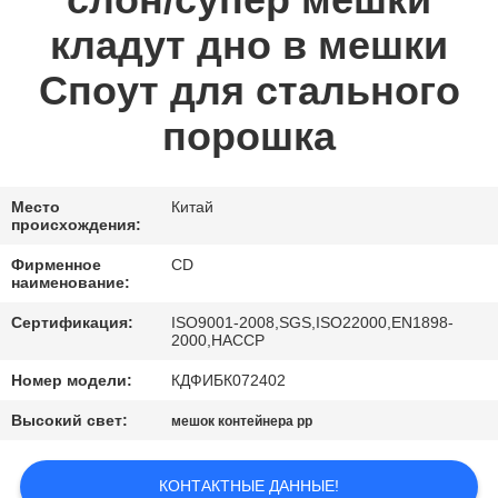
слон/супер мешки
КАЧЕСТВА
кладут дно в мешки
СВЯЖИТЕСЬ
Споут для стального
МЫ
порошка
СПРОСИТЕ
Место
Китай
ЦИТАТУ
происхождения:
Фирменное
CD
наименование:
КАРТА
САЙТА
Сертификация:
ISO9001-2008,SGS,ISO22000,EN1898-
2000,HACCP
Номер модели:
КДФИБК072402
ПОЛИТИКА
Высокий свет:
мешок контейнера pp
КОНФИДЕНЦИАЛЬНОСТИ
КОНТАКТНЫЕ ДАННЫЕ!