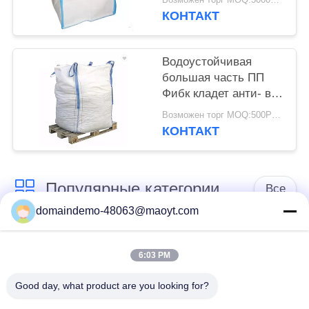
Возможен торг MOQ:5000pcs
цемента транспорта
КОНТАКТ
Водоустойчивая
большая часть ПП
Фибк кладет анти- вес
в мешки загрузки
Возможен торг MOQ:500PCS
Статик 1000кгс для
КОНТАКТ
минерала
Популярные категории
Все
domaindemo-48063@maoyt.com
Мешки Ziplock
многоразовые
фольги
зиплок сумки
6:03 PM
Good day, what product are you looking for?
Биодеградабле
стоьте вверх мешок
Зиплок сумки