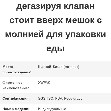
дегазируя клапан
ПРОВЕРКА
стоит вверх мешок с
КАЧЕСТВА
молнией для упаковки
СВЯЖИТЕСЬ
еды
МЫ
Место
Шанхай, Китай (материк)
СПРОСИТЕ
происхождения:
ЦИТАТУ
Фирменное
XWPAK
наименование:
Сертификация:
SGS, ISO, FDA, Food grade
КАРТА
Номер модели:
Индивидуальные