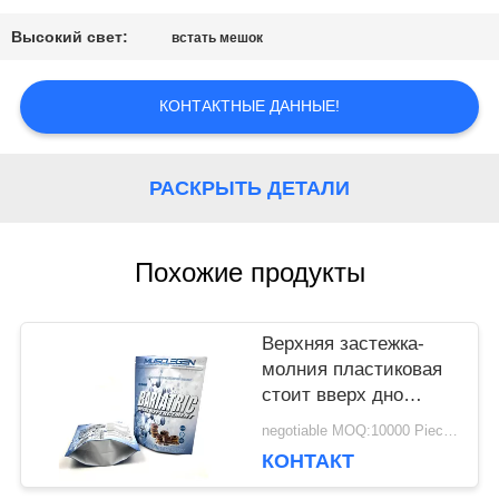
САЙТА
Высокий свет:
встать мешок
ПОЛИТИКА
КОНТАКТНЫЕ ДАННЫЕ!
КОНФИДЕНЦИАЛЬНОСТИ
РАСКРЫТЬ ДЕТАЛИ
Похожие продукты
Верхняя застежка-
молния пластиковая
стоит вверх дно
мешка круглое для
negotiable MOQ:10000 Piece / Pieces
упаковки еды
КОНТАКТ
продукта моря мяса