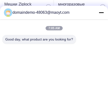
Мешки Ziplock
многоразовые
фольги
зиплок сумки
domaindemo-48063@maoyt.com
Биодеградабле
стоьте вверх мешок
7:05 AM
Зиплок сумки
Good day, what product are you looking for?
поли
мешки fibc
почтоотправители
навальные
пузыря
мешки кофе
ресеалабле
упаковывая
упаковывая сумки
Подпишитесь