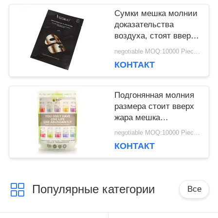
Сумки мешка молнии
доказательства
воздуха, стоят вверх
Зиплок сумки кругом
negotiable MOQ:10000 Piece / Pieces
или вертикальные
КОНТАКТ
углы
Подгонянная молния
размера стоит вверх
жара мешка
Ресеалабле -
negotiable MOQ:10000 Piece / Pieces
уплотнение для
КОНТАКТ
порошка протеина
Популярные категории
Все