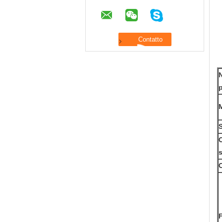
M
C
C
F