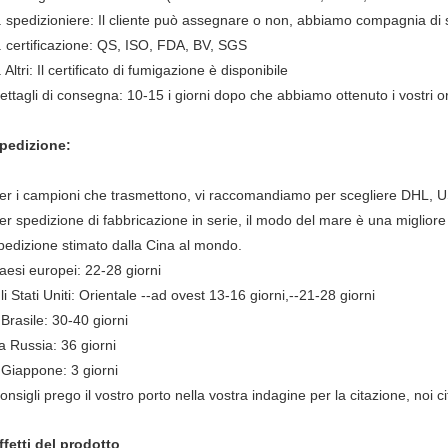
. spedizioniere: Il cliente può assegnare o non, abbiamo compagnia di 
. certificazione: QS, ISO, FDA, BV, SGS
. Altri: Il certificato di fumigazione è disponibile
ettagli di consegna: 10-15 i giorni dopo che abbiamo ottenuto i vostri o
pedizione:
er i campioni che trasmettono, vi raccomandiamo per scegliere DHL,
er spedizione di fabbricazione in serie, il modo del mare è una migliore 
pedizione stimato dalla Cina al mondo.
aesi europei: 22-28 giorni
li Stati Uniti: Orientale --ad ovest 13-16 giorni,--21-28 giorni
l Brasile: 30-40 giorni
a Russia: 36 giorni
l Giappone: 3 giorni
onsigli prego il vostro porto nella vostra indagine per la citazione, noi c
ffetti del prodotto