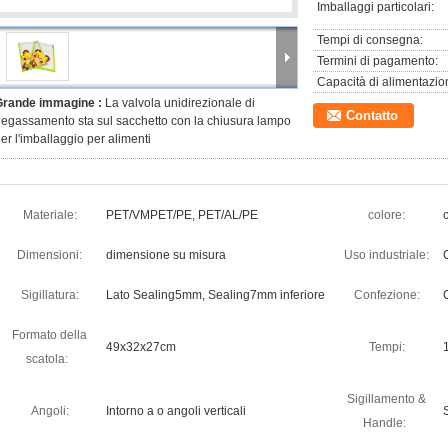
Imballaggi particolari:
Tempi di consegna:
Termini di pagamento:
Capacità di alimentazio
Grande immagine :
La valvola unidirezionale di
Contatto
egassamento sta sul sacchetto con la chiusura lampo
er l'imballaggio per alimenti
Materiale:
PET/VMPET/PE, PET/AL/PE
colore:
Dimensioni:
dimensione su misura
Uso industriale:
Sigillatura:
Lato Sealing5mm, Sealing7mm inferiore
Confezione:
Formato della
49x32x27cm
Tempi:
scatola:
Sigillamento &
Angoli:
Intorno a o angoli verticali
Handle: