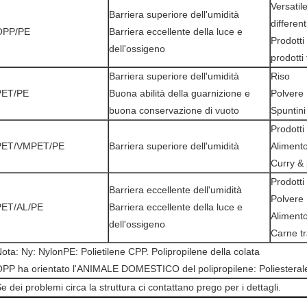
Versatile
Barriera superiore dell'umidità
different
OPP/PE
Barriera eccellente della luce e
Prodotti 
dell'ossigeno
prodotti 
Barriera superiore dell'umidità
Riso
PET/PE
Buona abilità della guarnizione e
Polvere
buona conservazione di vuoto
Spuntini
Prodotti 
PET/VMPET/PE
Barriera superiore dell'umidità
Alimento
Curry & 
Prodotti 
Barriera eccellente dell'umidità
Polvere
PET/AL/PE
Barriera eccellente della luce e
Aliment
dell'ossigeno
Carne t
ota: Ny: NylonPE: Polietilene CPP. Polipropilene della colata
PP ha orientato l'ANIMALE DOMESTICO del polipropilene: Poliesterale
e dei problemi circa la struttura ci contattano prego per i dettagli.