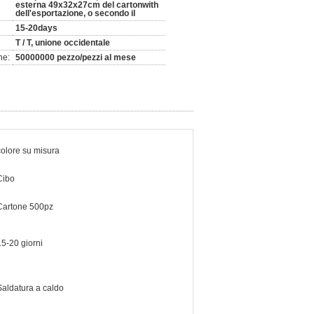
esterna 49x32x27cm del cartonwith
dell'esportazione, o secondo il
15-20days
T / T, unione occidentale
ne:
50000000 pezzo/pezzi al mese
colore su misura
Cibo
Cartone 500pz
15-20 giorni
Saldatura a caldo