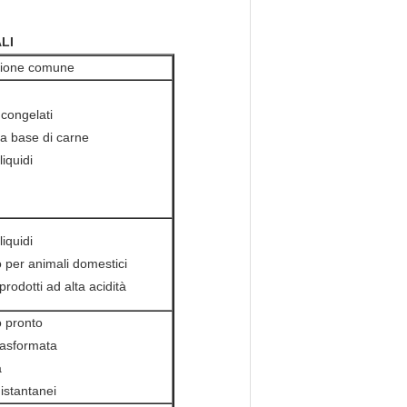
LI
zione comune
 congelati
 a base di carne
liquidi
liquidi
 per animali domestici
prodotti ad alta acidità
o pronto
rasformata
a
 istantanei