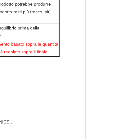
 prodotto potrebbe produrre
dotto resti più fresco, più
ilibrio prima della
e.
mento basato sopra le quantità
à regolato sopra il finale
ENICS…