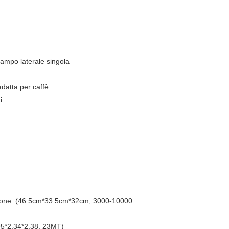
lampo laterale singola
datta per caffè
i.
rtazione. (46.5cm*33.5cm*32cm, 3000-10000
.95*2.34*2.38, 23MT)