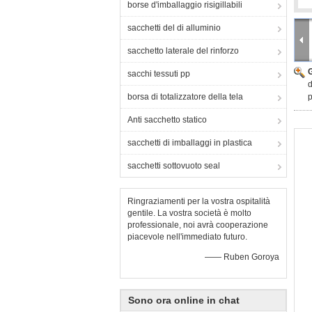
borse d'imballaggio risigillabili
sacchetti del di alluminio
sacchetto laterale del rinforzo
sacchi tessuti pp
d
borsa di totalizzatore della tela
p
Anti sacchetto statico
sacchetti di imballaggi in plastica
sacchetti sottovuoto seal
Ringraziamenti per la vostra ospitalità
gentile. La vostra società è molto
professionale, noi avrà cooperazione
piacevole nell'immediato futuro.
—— Ruben Goroya
Sono ora online in chat