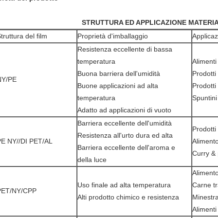
STRUTTURA ED APPLICAZIONE MATERIA
truttura del film
Proprietà d'imballaggio
Applica
Resistenza eccellente di bassa
temperatura
Alimenti
Buona barriera dell'umidità
Prodotti
NY/PE
Buone applicazioni ad alta
Prodotti 
temperatura
Spuntini
Adatto ad applicazioni di vuoto
Barriera eccellente dell'umidità
Prodotti 
Resistenza all'urto dura ed alta
PE NY//DI PET/AL
Alimento
Barriera eccellente dell'aroma e
Curry & 
della luce
Aliment
Uso finale ad alta temperatura
Carne t
PET/NY/CPP
Alti prodotto chimico e resistenza
Minestr
Alimenti