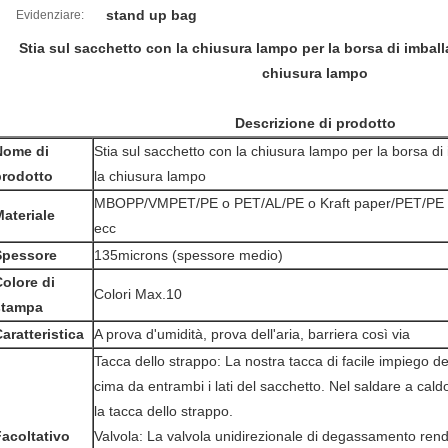
stand up bag
Evidenziare:
Stia sul sacchetto con la chiusura lampo per la borsa di imball
chiusura lampo
Descrizione di prodotto
Nome di
Stia sul sacchetto con la chiusura lampo per la borsa di
prodotto
la chiusura lampo
MBOPP/VMPET/PE o PET/AL/PE o Kraft paper/PET/PE
ateriale
ecc
Spessore
135microns (spessore medio)
olore di
Colori Max.10
stampa
aratteristica
A prova d'umidità, prova dell'aria, barriera così via
Tacca dello strappo: La nostra tacca di facile impiego del
cima da entrambi i lati del sacchetto. Nel saldare a caldo,
la tacca dello strappo.
acoltativo
Valvola: La valvola unidirezionale di degassamento re