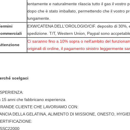
lentamente e naturalmente rilascia tutto il gas il vostro
dopo che è stato imballato, permettendo che il vostro pro
lungamente.
Termini
EXW/CATENA DELL'OROLOGIO/CIF. deposito di 30%, equ
commerciali
spedizione. T/T, Western Union, Paypal sono accpetabl
Ci saranno fino a 10% sopra o nell'ambito del funziona
Attenzione
originali di ordine, il pagamento sinistro leggermente sar
erché scelgaci
SPERIENZA:
n 15 anni che fabbricano esperienza
RANDE CLIENTE CHE LAVORIAMO CON:
ANCIA DELLA GELATINA, ALIMENTO DI MISSIONE, ONESTO, HYGI
ERTIFICAZIONE:
SSC22000