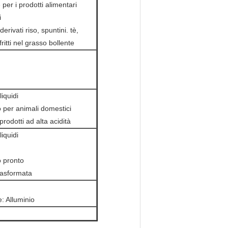
 per i prodotti alimentari
i
derivati riso, spuntini. tè,
fritti nel grasso bollente
liquidi
 per animali domestici
prodotti ad alta acidità
liquidi
o pronto
rasformata
: Alluminio