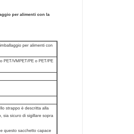
aggio per alimenti con la
 imballaggio per alimenti con
 o PET/VMPET/PE o PET/PE
lo strappo è descritta alla
 sia sicuro di sigillare sopra
nde questo sacchetto capace