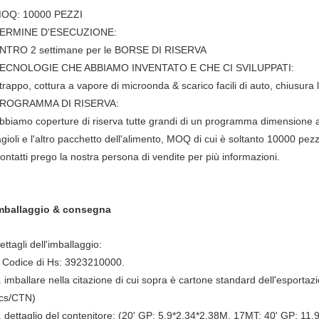
OQ: 10000 PEZZI
ERMINE D'ESECUZIONE:
NTRO 2 settimane per le BORSE DI RISERVA
ECNOLOGIE CHE ABBIAMO INVENTATO E CHE CI SVILUPPATI:
trappo, cottura a vapore di microonda & scarico facili di auto, chiusura 
ROGRAMMA DI RISERVA:
bbiamo coperture di riserva tutte grandi di un programma dimensione a
agioli e l'altro pacchetto dell'alimento, MOQ di cui è soltanto 10000 pezz
ontatti prego la nostra persona di vendite per più informazioni.
mballaggio & consegna
ettagli dell'imballaggio:
Codice di Hs: 3923210000.
.
. imballare nella citazione di cui sopra è cartone standard dell'espo
cs/CTN)
. dettaglio del contenitore: (20' GP: 5.9*2.34*2.38M, 17MT; 40' GP: 11