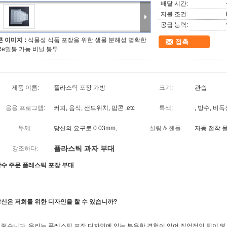
배달 시간:
지불 조건:
공급 능력:
큰 이미지 :
식물성 식품 포장을 위한 생물 분해성 명확한
접촉
Re밀봉 가능 비닐 봉투
제품 이름:
플라스틱 포장 가방
크기:
관습
응용 프로그램:
커피, 음식, 샌드위치, 팝콘 .etc
특색:
, 방수, 비독
두께:
당신의 요구로 0.03mm,
실링 & 핸들:
자동 접착 
플라스틱 과자 부대
강조하다:
수 주문 플레스틱 포장 부대
신은 저희를 위한 디자인을 할 수 있습니까?
렇습니다. 우리는 플레스틱 포장 디자인에 있는 부유한 경험이 있어 직업적인 팀이 및