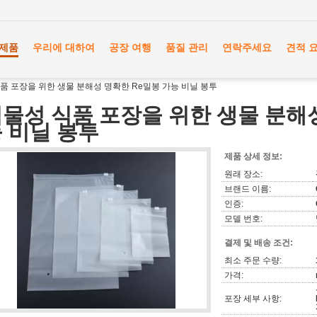
제품
우리에 대하여
공장 여행
품질 관리
연락주세요
견적 
품 포장을 위한 생물 분해성 명확한 Re밀봉 가능 비닐 봉투
물성 식품 포장을 위한 생물 분해성
 비닐 봉투
제품 상세 정보:
원래 장소:
브랜드 이름:
인증:
모델 번호:
결제 및 배송 조건:
최소 주문 수량:
가격:
포장 세부 사항: