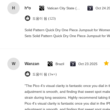
H
h*o
Vatican City State (Holy See)
Oct 24.2
도움이 됨 (123)
Solid Pattern Quick Dry One Piece Jumpsuit for Wo
Sets Solid Pattern Quick Dry One Piece Jumpsuit fo
W
Wanzan
Brazil
Oct 23.2025
도움이 됨 (1w+)
"The Pico 4's visual clarity is fantastic once you dial i
adjustment is smooth, and finding that sweet spot make
strain during long sessions. Highly recommend taking th
Pico 4's visual clarity is fantastic once you dial in the 
adjustment is smooth, and finding that sweet spot make