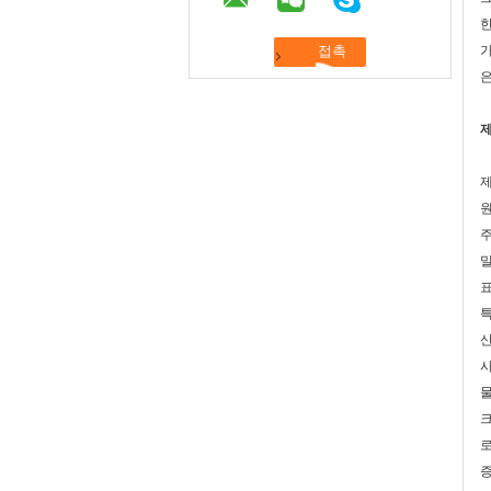
한
가
은
제
원
밀
표
특
산
사
물
크
로
증