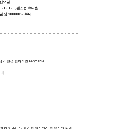
십오일
L / C, T / T, 웨스턴 유니온
일 당 100000의 부대
성의 환경 친화적인 recycable
물개
 제조 있습니다. 당신의 아이디어 및 우리가 완벽