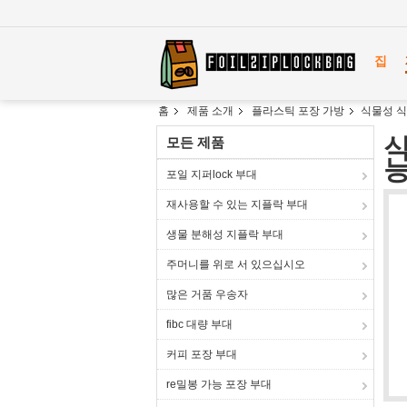
집
홈
제품 소개
플라스틱 포장 가방
식물성 식
식
모든 제품
능
포일 지퍼lock 부대
재사용할 수 있는 지플락 부대
생물 분해성 지플락 부대
주머니를 위로 서 있으십시오
많은 거품 우송자
fibc 대량 부대
커피 포장 부대
re밀봉 가능 포장 부대