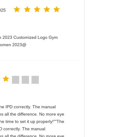
025
men 2023 Customized Logo Gym
r Women 2023@
n the IPD correctly. The manual
s all the difference. No more eye
e time to set it up properly!""The
IPD correctly. The manual
s all the difference. No more eye