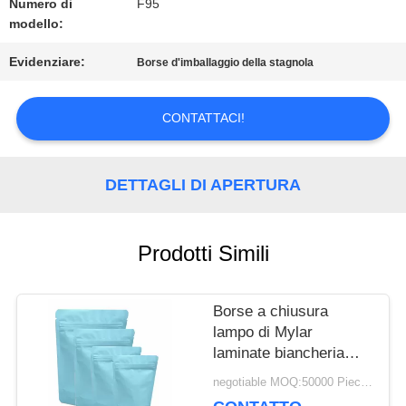
Numero di
F95
modello:
MAPPA
Evidenziare:
Borse d'imballaggio della stagnola
DEL
CONTATTACI!
SITO
DETTAGLI DI APERTURA
INFORMATIVA
SULLA
Prodotti Simili
PRIVACY
Borse a chiusura
lampo di Mylar
laminate biancheria
intima, abitudine
negotiable MOQ:50000 Piece / Pieces
d'imballaggio delle