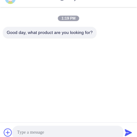
Borse della chiusura
borse a chiusura
1:19 PM
lampo della stagnola
lampo riutilizzabili
Good day, what product are you looking for?
Borse a chiusura
stia sul sacchetto
lampo biodegradabili
poli bollettini della
borse in serie del fibc
bolla
borse d'imballaggio
borse d'imballaggio
del caffè
risigillabili
Sottoscriva