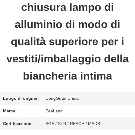
chiusura lampo di
FABBRICA
alluminio di modo di
CONTROLLO
qualità superiore per i
DI
QUALITÀ
vestiti/imballaggio della
biancheria intima
CONTATTICI
Luogo di origine:
DongGuan China
RICHIEDA
Marca:
SeaLand
UNA
Certificazione:
SGS / STR / REACH / MSDS
CITAZIONE