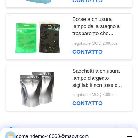
CONTATTO
borse della stagnola
stampate
Borse a chiusura
lampo della stagnola
trasparente che
imballano verde ed il
negotiable MOQ:2000pcs
nero su misura di
CONTATTO
colore
Sacchetti a chiusura
lampo d'argento
sigillabili non tossici
della borsa della
negotiable MOQ:3000pcs
stagnola per la
CONTATTO
biancheria intima
nessuna perdita
Categorie popolari
Tutti
domaindemo-48063@maoyt.com