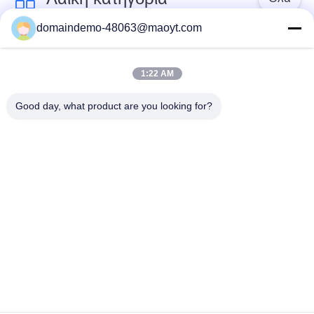
domaindemo-48063@maoyt.com
Ziplock φύλλων
επαναχρησιμοποιήσιμες
αλουμινίου τσάντες
ziplock τσάντες
1:22 AM
Good day, what product are you looking for?
Βιοδιασπάσιμες
στάση επάνω στη
Ziplock τσάντες
σακούλα
πολυ mailers
fibc μαζικές τσάντες
φυσαλίδων
resealable
συσκευάζοντας
συσκευάζοντας
τσάντες καφέ
τσάντες