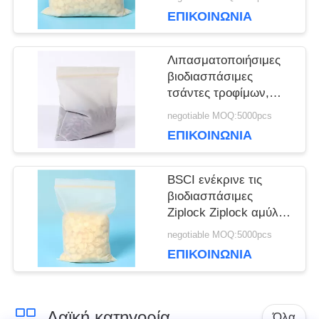
συσκευασία τροφίμων
ΕΠΙΚΟΙΝΩΝΙΑ
σε σάκκο
Λιπασματοποιήσιμες
βιοδιασπάσιμες
τσάντες τροφίμων,
τσάντες κλειδαριών
negotiable MOQ:5000pcs
φερμουάρ για τα
ΕΠΙΚΟΙΝΩΝΙΑ
τρόφιμα
ανακυκλώσιμα
BSCI ενέκρινε τις
βιοδιασπάσιμες
Ziplock Ziplock αμύλου
καλαμποκιού τσαντών
negotiable MOQ:5000pcs
μικρές τσάντες
ΕΠΙΚΟΙΝΩΝΙΑ
Λαϊκή κατηγορία
Όλα