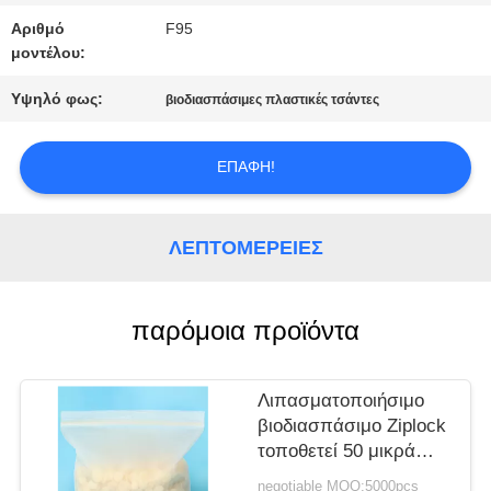
ΈΝΑ
Αριθμό
F95
μοντέλου:
ΑΠΌΣΠΑΣΜΑ
Υψηλό φως:
βιοδιασπάσιμες πλαστικές τσάντες
SITEMAP
ΕΠΑΦΉ!
ΠΟΛΙΤΙΚΉ
ΛΕΠΤΟΜΈΡΕΙΕΣ
ΑΠΟΡΡΉΤΟΥ
παρόμοια προϊόντα
Λιπασματοποιήσιμο
βιοδιασπάσιμο Ziplock
τοποθετεί 50 μικρά
πάχους για τη
negotiable MOQ:5000pcs