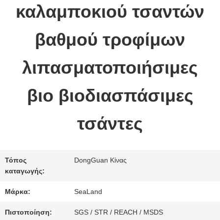
καλαμποκιού τσαντών
ΠΟΙΟΤΙΚΌΣ
βαθμού τροφίμων
ΈΛΕΓΧΟΣ
λιπασματοποιήσιμες
ΜΑΣ
βιο βιοδιασπάσιμες
ΕΛΆΤΕ
τσάντες
ΣΕ
ΕΠΑΦΉ
Τόπος
DongGuan Κίνας
ΜΕ
καταγωγής:
Μάρκα:
SeaLand
ΖΗΤΉΣΤΕ
Πιστοποίηση:
SGS / STR / REACH / MSDS