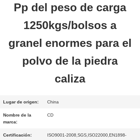
Pp del peso de carga
LA
FÁBRICA
1250kgs/bolsos a
granel enormes para el
CONTROL
DE
polvo de la piedra
CALIDAD
caliza
ÉNTRENOS
Lugar de origen:
China
EN
Nombre de la
CD
CONTACTO
marca:
Certificación:
ISO9001-2008,SGS,ISO22000,EN1898-
CON