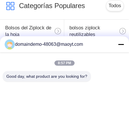
Categorías Populares
Todos
Bolsos del Ziplock de
bolsos ziplock
la hoja
reutilizables
domaindemo-48063@maoyt.com
Bolsos Ziplock
levántese la bolsa
biodegradables
8:57 PM
anuncios publicitarios
Good day, what product are you looking for?
bolsos a granel del
polivinílicos de la
fibc
burbuja
bolsos de
bolsos de
empaquetado del
empaquetado que se
café
puede volver a sellar