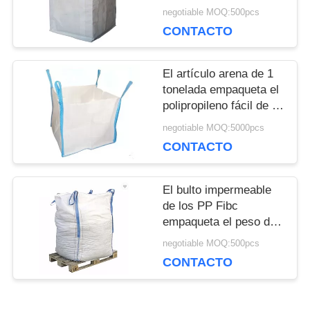
Fibc enormes para
negotiable MOQ:500pcs
embalar color negro
PRIVACIDAD
CONTACTO
El artículo arena de 1
tonelada empaqueta el
polipropileno fácil de la
Virgen del cemento del
negotiable MOQ:5000pcs
transporte
CONTACTO
El bulto impermeable
de los PP Fibc
empaqueta el peso de
carga anti de los
negotiable MOQ:500pcs
parásitos atmosféricos
CONTACTO
1000kgs para el
mineral