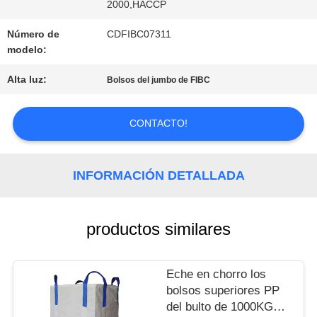
2000,HACCP
Número de
CDFIBC07311
PIDA
modelo:
UNA
Alta luz:
Bolsos del jumbo de FIBC
CITA
CONTACTO!
MAPA
INFORMACIÓN DETALLADA
DEL
SITIO
productos similares
Eche en chorro los
POLÍTICA
bolsos superiores PP
del bulto de 1000KGS
DE