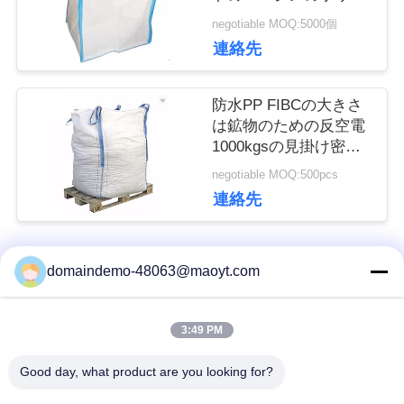
ロピレンを袋に入れま
negotiable MOQ:5000個
し
す
連絡先
な
防水PP FIBCの大きさ
さ
は鉱物のための反空電
1000kgsの見掛け密度
い
を袋に入れます
negotiable MOQ:500pcs
連絡先
引
用
domaindemo-48063@maoyt.com
人気カテゴリ
すべて
を
3:49 PM
要
ホイルの ジップロッ
再使用可能なジップ
ク 袋
ロック式袋
Good day, what product are you looking for?
求