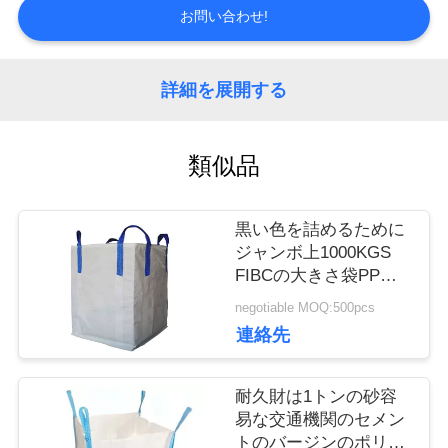
お問い合わせ!
品
詳細を展開する
質
管
類似品
理
黒い色を詰めるために
ジャンボ上1000KGS
私
FIBCの大きさ袋PPを
噴出
達
negotiable MOQ:500pcs
連絡先
に
連
耐久財は1トンの砂容
易な交通機関のセメン
絡
トのバージンのポリプ