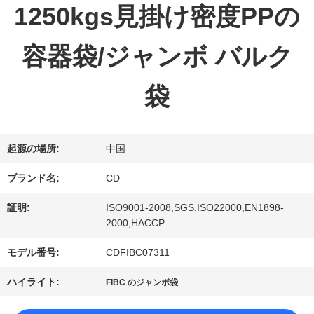
1250kgs見掛け密度PPの
達
容器袋/ジャンボ バルク
に
つ
袋
い
て
起源の場所:
中国
ブランド名:
CD
工
証明:
ISO9001-2008,SGS,ISO22000,EN1898-
2000,HACCP
場
モデル番号:
CDFIBC07311
旅
ハイライト:
FIBC のジャンボ袋
行