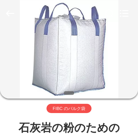
2020
-
2026
Beijing
Silk
Road
家
Enterprise
Management
Services
Co.,LTD.
プ
All
Rights
Reserved.
ロ
Developed
by
ECER
ダ
ク
FIBC のバルク袋
ト
石灰岩の粉のための
私