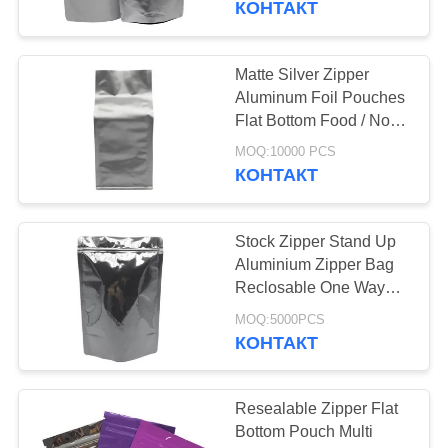
КОНТАКТ
20
мешки
Matte Silver Zipper
Aluminum Foil Pouches
алюминиевой
Flat Bottom Food / Non
Food Applications
фольги
MOQ:10000 PCS
КОНТАКТ
Stock Zipper Stand Up
20
Aluminium Zipper Bag
бортовой мешок
Reclosable One Way
Valve Waterproof
gusset
MOQ:5000PCS
КОНТАКТ
Resealable Zipper Flat
Bottom Pouch Multi