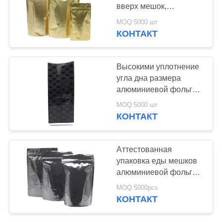
вверх мешок,
алюминиевое
MOQ:5000 шт
предохранение от
КОНТАКТ
26
барьера сумок еды
поли
Высокими уплотнение
почтоотправители
угла дна размера
алюминиевой фольги
пузыря
барьера подгонянное
MOQ:5000 шт
мешками
КОНТАКТ
10
Аттестованная
мешки fibc
упаковка еды мешков
алюминиевой фольги
навальные
качества еды с
MOQ:5000pcs
Ресеалабле молнией
КОНТАКТ