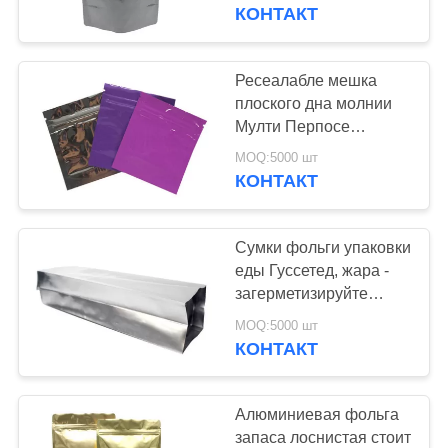
КАЧЕСТВА
один водоустойчивый
КОНТАКТ
СВЯЖИТЕСЬ
Ресеалабле мешка
10
МЫ
плоского дна молнии
Биодеградабле
Мулти Перпосе
легковеса Токсик не
СПРОСИТЕ
Зиплок сумки
MOQ:5000 шт
КОНТАКТ
ЦИТАТУ
Сумки фольги упаковки
КАРТА
еды Гуссетед, жара -
САЙТА
загерметизируйте
30
барьер сумки
MOQ:5000 шт
стоьте вверх
алюминиевой фольги
КОНТАКТ
ПОЛИТИКА
высокий
мешок
КОНФИДЕНЦИАЛЬНОСТИ
Алюминиевая фольга
запаса лоснистая стоит