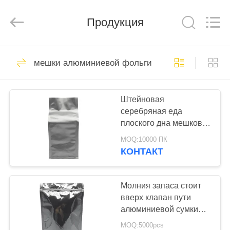
Enterprise
Management
Services
Продукция
Co.,LTD.
All
Rights
Reserved.
Developed
ДОМ
16
by
ECER
мешки алюминиевой фольги
Мешки Ziplock
ПРОДУКТЫ
фольги
Штейновая
серебряная еда
О
плоского дна мешков
НАС
алюминиевой фольги
MOQ:10000 ПК
молнии/не применения
КОНТАКТ
еды
11
ПУТЕШЕСТВИЕ
многоразовые
ФАБРИКИ
Молния запаса стоит
вверх клапан пути
зиплок сумки
алюминиевой сумки
ПРОВЕРКА
молнии Реклосабле
MOQ:5000pcs