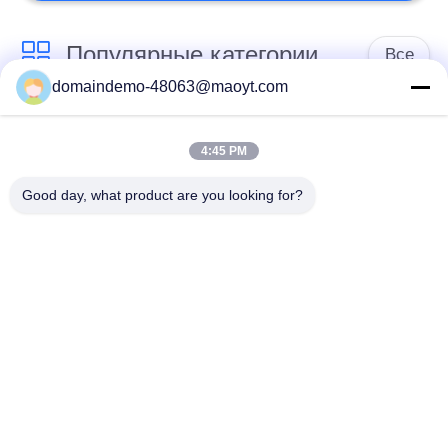
Популярные категории
Все
domaindemo-48063@maoyt.com
Мешки Ziplock
многоразовые
фольги
зиплок сумки
4:45 PM
Good day, what product are you looking for?
Биодеградабле
стоьте вверх мешок
Зиплок сумки
поли
мешки fibc
почтоотправители
навальные
пузыря
мешки кофе
ресеалабле
упаковывая
упаковывая сумки