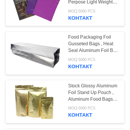
Perpose Light Weight
10
Non Toxic
MOQ:5000 PCS
вкладыши
КОНТАКТ
сплетенные pp
Food Packaging Foil
Gusseted Bags , Heat
Seal Aluminum Foil Bag
High Barrier
MOQ:5000 PCS
КОНТАКТ
30
мешок tote
Stock Glossy Aluminum
холстины
Foil Stand Up Pouch ,
Aluminum Food Bags
Barrier Protection
MOQ:5000 PCS
КОНТАКТ
12