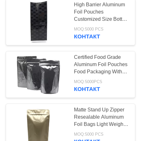
High Barrier Aluminum
Анти- статический
Foil Pouches
Customized Size Bottom
мешок
Corner Seal
MOQ:5000 PCS
КОНТАКТ
Certified Food Grade
Aluminum Foil Pouches
12
Food Packaging With
сумки пластиковые
Resealable Zipper
MOQ:5000PCS
КОНТАКТ
упаковки
Matte Stand Up Zipper
Resealable Aluminum
Foil Bags Light Weight
Medicine Packaging
10
MOQ:5000 PCS