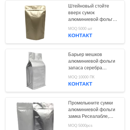
Штейновый стойте
вверх сумок
30
алюминиевой фольги
мешки кофе
молнии упаковка
MOQ:5000 шт
медицины Ресеалабле
КОНТАКТ
упаковывая
облегченная
Барьер мешков
алюминиевой фольги
запаса серебра
упаковывая высокое
10
MOQ:10000 ПК
печатание разрешения
КОНТАКТ
ресеалабле
упаковывая сумки
Промелькните сумки
алюминиевой фольги
замка Ресеалабле,
мешки еды фольги для
MOQ:5000pcs
специи/закусок