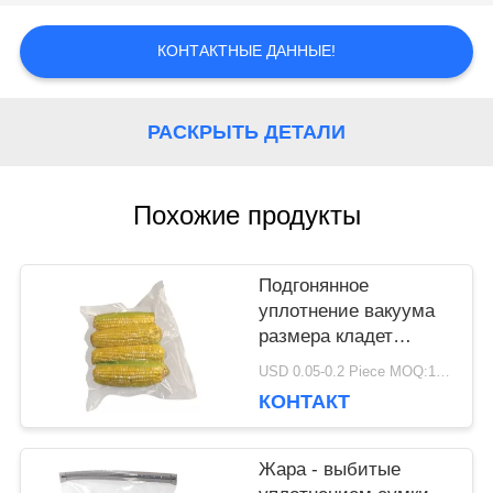
САЙТА
КОНТАКТНЫЕ ДАННЫЕ!
ПОЛИТИКА
РАСКРЫТЬ ДЕТАЛИ
КОНФИДЕНЦИАЛЬНОСТИ
Похожие продукты
Подгонянное
уплотнение вакуума
размера кладет
бортовое уплотнение
USD 0.05-0.2 Piece MOQ:10000 ПК
в мешки 3 для
КОНТАКТ
упаковки еды птицы
Жара - выбитые