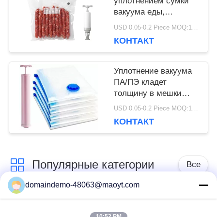
уплотнением сумки
вакуума еды,
уплотнитель еды
USD 0.05-0.2 Piece MOQ:10000 ПК
кладут упаковку в
КОНТАКТ
мешки
замораживателя
Уплотнение вакуума
ПА/ПЭ кладет
толщину в мешки
поверхности 0.08-
USD 0.05-0.2 Piece MOQ:10000 ПК
0.1мм мягкой
КОНТАКТ
текстуры ровную
Популярные категории
Все
domaindemo-48063@maoyt.com
Мешки Ziplock
многоразовые
фольги
зиплок сумки
10:52 PM