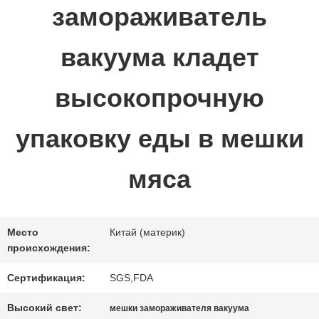
замораживатель
ПРОВЕРКА
вакуума кладет
КАЧЕСТВА
высокопрочную
СВЯЖИТЕСЬ
упаковку еды в мешки
МЫ
мяса
СПРОСИТЕ
Место
Китай (материк)
ЦИТАТУ
происхождения:
Сертификация:
SGS,FDA
КАРТА
Высокий свет:
мешки замораживателя вакуума