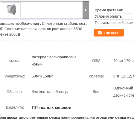
Время доставки:
Условия оплаты:
Поставка способности
Большие изображения :
Сплетенная стабильность
ПП Сакс высокая прочность на растяжение 650Д -
контакт
денье 2000Д
материал полипропилена
сырья:
GSM:
40гсм-170гс
новый
Weights/m2:
60мг к 150мг
оплетка:
8*8~12*12, 
Одиночный 
Образцы:
бесплатные образцы
Дно:
двойной ст
ПП тканых мешков
Выделить:
опп прокатало сплетенные сумки полипропилена, изготовители сумки ме