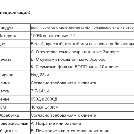
пецификация:
родукт
Бопп прокатало сплетенные сумки полипропилена, изготов
Материал
100% девственные ПП
вет
Белый, красный, желтый или согласно требованиям
А. Отсутствие сумок покрытия: макс.3колорс
ечать
Б. С сумками покрытия: макс.3колорс
К. С сумками фильма БОПП: макс.10колорс
Ширина
Над 23км
Длина
Согласно требованиям к клиента
етка
7*7-14*14
енье
650Д к 2000Д
ГСМ
40гсм- 140гсм
бработка
Согласно требованиям к клиента
оверхностный
А. Покрытие или равнина
бщаться
Б. Печатание или отсутствие печатание