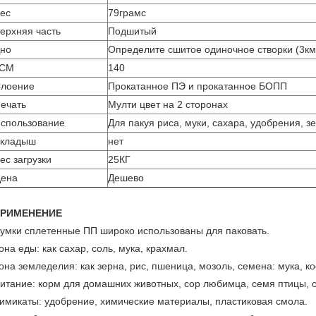
ес
79грамс
ерхняя часть
Подшитый
но
Определите сшитое одиночное створки (3км
ГСМ
140
лоение
Прокатанное ПЭ и прокатанное БОПП
ечать
Мулти цвет на 2 сторонах
спользование
Для пакуя риса, муки, сахара, удобрения, зе
кладыш
нет
ес загрузки
25КГ
ена
Дешево
РИМЕНЕНИЕ
умки сплетенные ПП широко использованы для паковать.
она еды: как сахар, соль, мука, крахмал.
она земледелия: как зерна, рис, пшеница, мозоль, семена: мука, к
итание: корм для домашних животных, сор любимца, семя птицы, с
имикаты: удобрение, химические материалы, пластиковая смола.