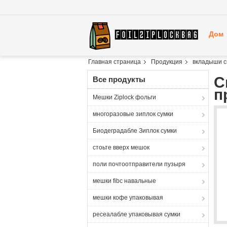
Дом
Главная страница
Продукция
вкладыши с
С
Все продукты
п
Мешки Ziplock фольги
многоразовые зиплок сумки
Биодеградабле Зиплок сумки
стоьте вверх мешок
поли почтоотправители пузыря
мешки fibc навальные
мешки кофе упаковывая
ресеалабле упаковывая сумки