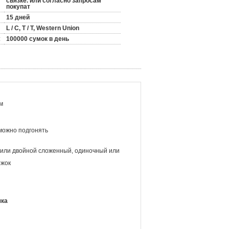
связке. или согласно запросам
покупат
15 дней
L / C, T / T, Western Union
:
100000 сумок в день
м
можно подгонять
или двойной сложенный, одиночный или
ежок
шка