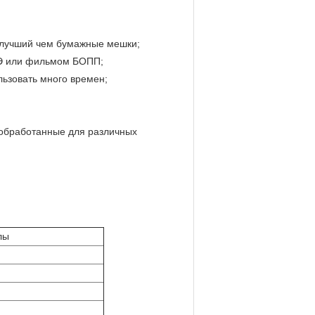
 лучший чем бумажные мешки;
ПЭ или фильмом БОПП;
льзовать много времен;
работанные для различных
лы