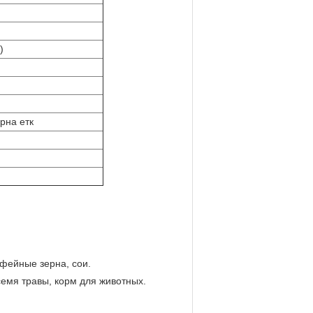
)
рна етк
офейные зерна, сои.
емя травы, корм для животных.