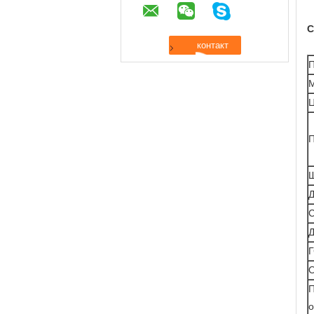
С
П
Ц
П
С
Д
О
П
о