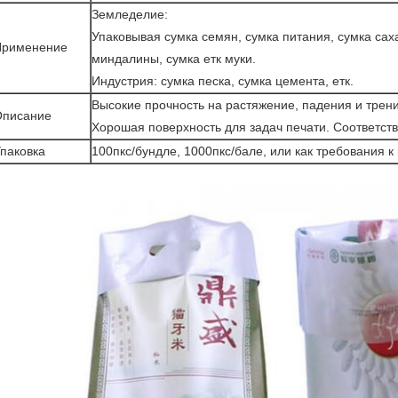
Земледелие:
Упаковывая сумка семян, сумка питания, сумка сах
Применение
миндалины, сумка етк муки.
Индустрия: сумка песка, сумка цемента, етк.
Высокие прочность на растяжение, падения и трен
Описание
Хорошая поверхность для задач печати. Соответств
паковка
100пкс/бундле, 1000пкс/бале, или как требования к