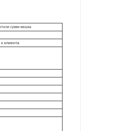
ители сумки мешка
 к клиента