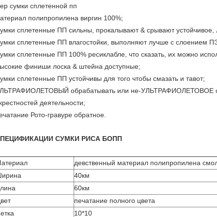
ер сумки сплетенной пп
атериал полипропилена виргин 100%;
умки сплетенные ПП сильны, прокалывают & срывают устойчивое,
умки сплетенные ПП влагостойки, выполняют лучше с слоением 
умки сплетенные ПП 100% ресиклабле, что сказать, их можно испо
ысокие финиши лоска & штейна доступные;
умки сплетенные ПП устойчивы для того чтобы смазать и тавот;
ЛЬТРАФИОЛЕТОВЫЙ обрабатывать или не-УЛЬТРАФИОЛЕТОВОЕ об
крестностей деятельности;
ечатание Рото-гравуре обратное.
ПЕЦИФИКАЦИИ СУМКИ РИСА БОПП
атериал
девственный материал полипропилена смо
ирина
40км
лина
60км
вет
печатание полного цвета
етка
10*10