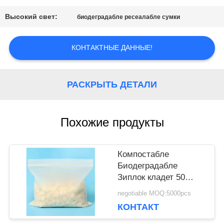
САЙТА
Высокий свет:
биодеградабле ресеалабле сумки
ПОЛИТИКА
КОНТАКТНЫЕ ДАННЫЕ!
КОНФИДЕНЦИАЛЬНОСТИ
РАСКРЫТЬ ДЕТАЛИ
Похожие продукты
Компостабле
Биодеградабле
Зиплок кладет 50
микронов в мешки
negotiable MOQ:5000pcs
толщины для
КОНТАКТ
упаковки еды