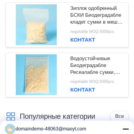
Зиплок одобренный
БСКИ Биодеградабле
кладет сумки в мешки
кукурузного крахмала
negotiable MOQ:5000pcs
небольшие Зиплок
КОНТАКТ
Водоустойчивые
Биодеградабле
Ресеалабле сумки,
Биодеградабле
negotiable MOQ:5000pcs
упаковка еды
КОНТАКТ
полиэтиленовых
пакетов
Популярные категории
Все
domaindemo-48063@maoyt.com