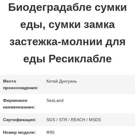
Биодеградабле сумки
ПРОВЕРКА
еды, сумки замка
КАЧЕСТВА
застежка-молнии для
СВЯЖИТЕСЬ
еды Ресиклабле
МЫ
Место
Китай Дунгуань
СПРОСИТЕ
происхождения:
ЦИТАТУ
Фирменное
SeaLand
наименование:
Сертификация:
SGS / STR / REACH / MSDS
КАРТА
Номер модели:
Ф95