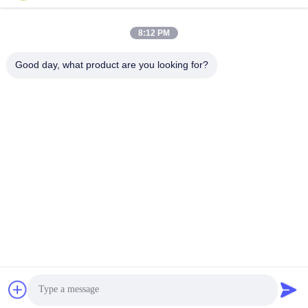
Мешки Ziplock
многоразовые
фольги
зиплок сумки
8:12 PM
Good day, what product are you looking for?
Биодеградабле
стоьте вверх мешок
Зиплок сумки
поли
мешки fibc
почтоотправители
навальные
пузыря
мешки кофе
ресеалабле
упаковывая
упаковывая сумки
Подпишитесь