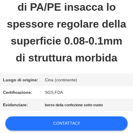
di PA/PE insacca lo
FABBRICA
spessore regolare della
CONTROLLO
superficie 0.08-0.1mm
DI
QUALITÀ
di struttura morbida
CONTATTICI
Luogo di origine:
Cina (continente)
Certificazione:
SGS,FDA
RICHIEDA
Evidenziare:
borse della confezione sotto vuoto
UNA
CONTATTACI!
CITAZIONE