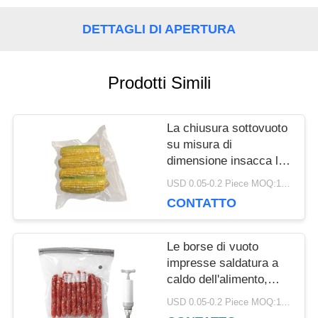
DETTAGLI DI APERTURA
MAPPA
DEL
Prodotti Simili
SITO
La chiusura sottovuoto
su misura di
INFORMATIVA
dimensione insacca la
guarnizione laterale tre
SULLA
USD 0.05-0.2 Piece MOQ:10000 pc
per l'imballaggio per
CONTATTO
alimenti del pollame
PRIVACY
Le borse di vuoto
impresse saldatura a
caldo dell'alimento,
sigillatore dell'alimento
USD 0.05-0.2 Piece MOQ:10000 pc
insacca l'imballaggio