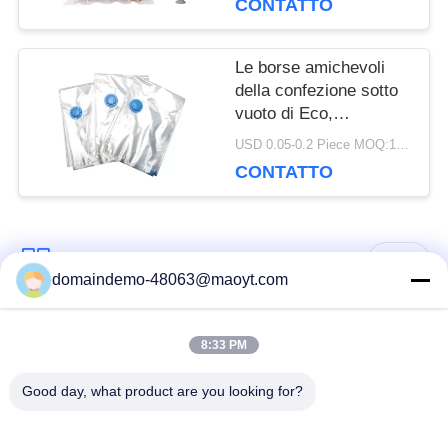
CONTATTO
del congelatore
Le borse amichevoli
della confezione sotto
vuoto di Eco,
stoccaggio di vuoto
USD 0.05-0.2 Piece MOQ:10000 pc
insacca lo spessore
CONTATTO
0,1 millimetri
Categorie popolari
Tutti
domaindemo-48063@maoyt.com
Borse della chiusura
borse a chiusura
8:33 PM
lampo della stagnola
lampo riutilizzabili
Good day, what product are you looking for?
Borse a chiusura
stia sul sacchetto
lampo biodegradabili