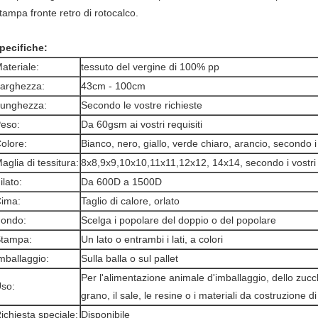
tampa fronte retro di rotocalco.
pecifiche:
ateriale:
tessuto del vergine di 100% pp
arghezza:
43cm - 100cm
unghezza:
Secondo le vostre richieste
eso:
Da 60gsm ai vostri requisiti
olore:
Bianco, nero, giallo, verde chiaro, arancio, secondo i v
aglia di tessitura:
8x8,9x9,10x10,11x11,12x12, 14x14, secondo i vostri r
ilato:
Da 600D a 1500D
ima:
Taglio di calore, orlato
ondo:
Scelga i popolare del doppio o del popolare
tampa:
Un lato o entrambi i lati, a colori
mballaggio:
Sulla balla o sul pallet
Per l'alimentazione animale d'imballaggio, dello zuccher
so:
grano, il sale, le resine o i materiali da costruzione di
ichiesta speciale:
Disponibile