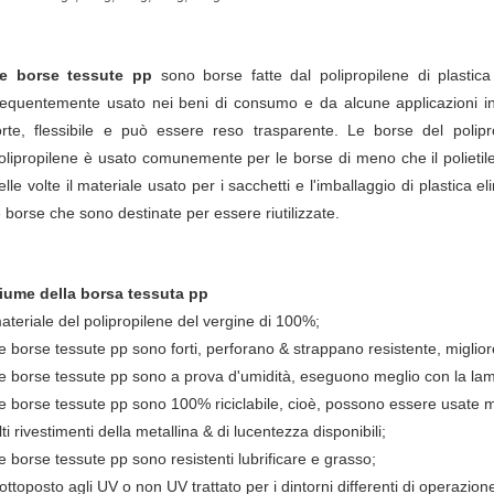
e borse tessute pp
sono borse fatte dal polipropilene di plastica
requentemente usato nei beni di consumo e da alcune applicazioni in
orte, flessibile e può essere reso trasparente. Le borse del polipr
olipropilene è usato comunemente per le borse di meno che il polietilen
elle volte il materiale usato per i sacchetti e l'imballaggio di plastica e
e borse che sono destinate per essere riutilizzate.
iume della borsa tessuta pp
ateriale del polipropilene del vergine di 100%;
e borse tessute pp sono forti, perforano & strappano resistente, migliore
e borse tessute pp sono a prova d'umidità, eseguono meglio con la lami
e borse tessute pp sono 100% riciclabile, cioè, possono essere usate m
lti rivestimenti della metallina & di lucentezza disponibili;
e borse tessute pp sono resistenti lubrificare e grasso;
ottoposto agli UV o non UV trattato per i dintorni differenti di operazion