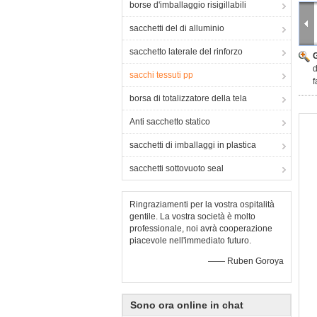
borse d'imballaggio risigillabili
sacchetti del di alluminio
sacchetto laterale del rinforzo
d
sacchi tessuti pp
f
borsa di totalizzatore della tela
Anti sacchetto statico
sacchetti di imballaggi in plastica
sacchetti sottovuoto seal
Ringraziamenti per la vostra ospitalità
gentile. La vostra società è molto
professionale, noi avrà cooperazione
piacevole nell'immediato futuro.
—— Ruben Goroya
Sono ora online in chat