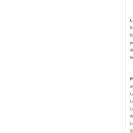
L
f
f
p
d
l
P
m
L
L
L
A
L
S