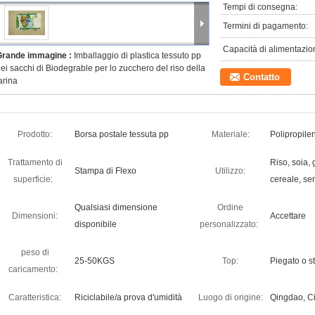
Tempi di consegna:
Termini di pagamento:
Capacità di alimentazio
Grande immagine :
Imballaggio di plastica tessuto pp
ei sacchi di Biodegrable per lo zucchero del riso della
Contatto
arina
Prodotto:
Borsa postale tessuta pp
Materiale:
Polipropile
Trattamento di
Riso, soia, 
Stampa di Flexo
Utilizzo:
superficie:
cereale, s
Qualsiasi dimensione
Ordine
Dimensioni:
Accettare
disponibile
personalizzato:
peso di
25-50KGS
Top:
Piegato o st
caricamento:
Caratteristica:
Riciclabile/a prova d'umidità
Luogo di origine:
Qingdao, Ci