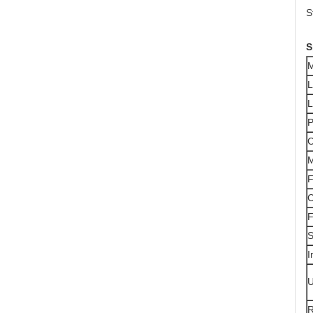
S
S
M
L
L
P
C
M
F
C
F
S
I
U
R