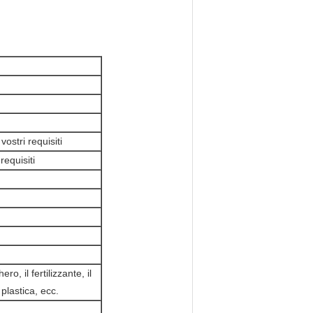
ostri requisiti
equisiti
o, il fertilizzante, il
 plastica, ecc.