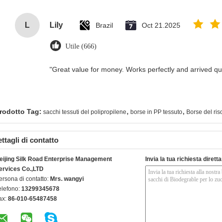
L
Lily
Brazil
Oct 21.2025
Utile (666)
"Great value for money. Works perfectly and arrived quic
,
,
rodotto Tag:
sacchi tessuti del polipropilene
borse in PP tessuto
Borse del ris
ttagli di contatto
eijing Silk Road Enterprise Management
Invia la tua richiesta diret
ervices Co.,LTD
ersona di contatto:
Mrs. wangyi
elefono:
13299345678
ax:
86-010-65487458