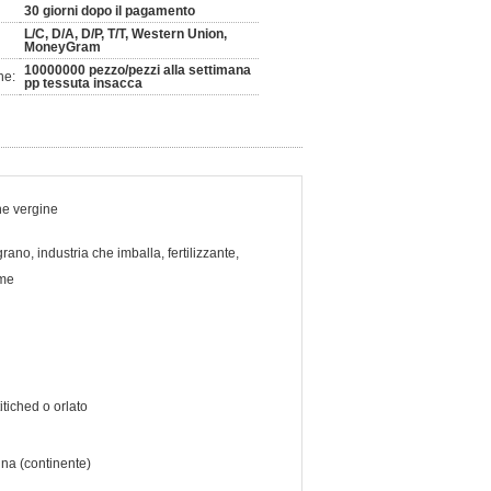
30 giorni dopo il pagamento
L/C, D/A, D/P, T/T, Western Union,
MoneyGram
10000000 pezzo/pezzi alla settimana
ne:
pp tessuta insacca
ne vergine
grano, industria che imballa, fertilizzante,
eme
itiched o orlato
na (continente)