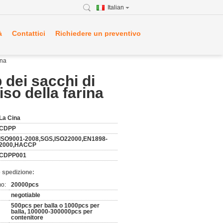
Italian
à
Contattici
Richiedere un preventivo
ina
 dei sacchi di
so della farina
La Cina
CDPP
ISO9001-2008,SGS,ISO22000,EN1898-
2000,HACCP
CDPP001
 spedizione:
mo:
20000pcs
negotiable
500pcs per balla o 1000pcs per
balla, 100000-300000pcs per
contenitore