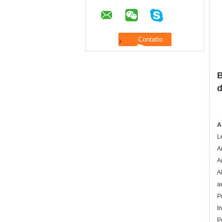
B
d
A
L
A
A
A
a
Pr
I
P