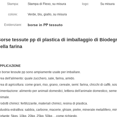
Stampa:
Stampa di Flexo, su misura
logo:
Su misura
colore:
Verde, blu, giallo, su misura
borse in PP tessuto
Evidenziare:
orse tessute pp di plastica di imballaggio di Biodegr
ella farina
PPLICAZIONE
e borse tessute pp sono ampiamente usate per imballare.
rea dell'alimento: quale zucchero, sale, farina, amido.
rea di agricoltura: come grani, riso, grano, cereale, semi: farina, chicchi di caffè, soi
limentazione: alimento per animali domestici, lettiera dell'animale domestico, seme
nimale.
odotti chimici: fertilizzante, materiali chimici, resina di plastica.
ndustria estrattiva: sabbia, carbone, macerie, ghiaie, pietre, minerale metallifero, mi
ortante: 5kgs, 10kg, 20kg, 25kg, 50kg….come richiesto.