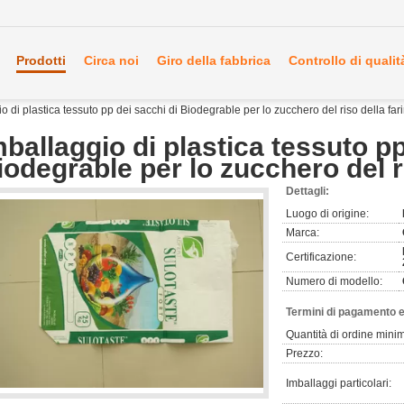
Prodotti
Circa noi
Giro della fabbrica
Controllo di qualit
o di plastica tessuto pp dei sacchi di Biodegrable per lo zucchero del riso della far
mballaggio di plastica tessuto pp
iodegrable per lo zucchero del ri
Dettagli:
Luogo di origine:
Marca:
Certificazione:
Numero di modello:
Termini di pagamento e
Quantità di ordine mini
Prezzo:
Imballaggi particolari: