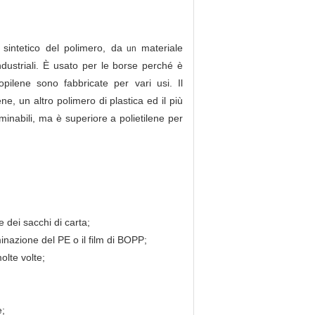
 sintetico del polimero, da
materiale
un
dustriali. È usato per le borse perché è
opilene sono fabbricate per vari usi. Il
e, un altro polimero di plastica ed il più
liminabili, ma è superiore a polietilene per
 dei sacchi di carta;
nazione del PE o il film di BOPP;
olte volte;
e;