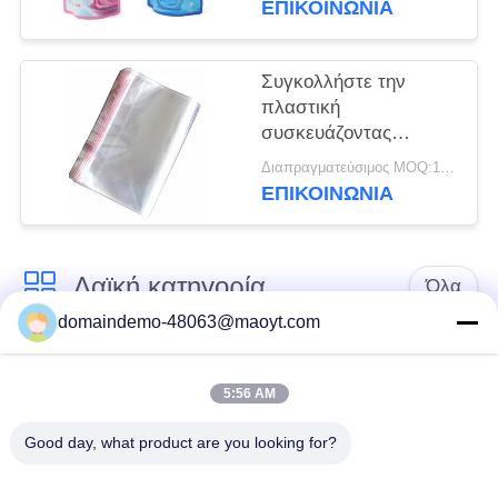
ΕΠΙΚΟΙΝΩΝΙΑ
επιλογή φερμουάρ
Recloseable σακουλών
Συγκολλήστε την
πλαστική
συσκευάζοντας
υγρασία τσαντών με
Διαπραγματεύσιμος MOQ:1000-10000 τσάντες
θερμότητα - απόδειξη
ΕΠΙΚΟΙΝΩΝΙΑ
για τη συσκευασία
τροφίμων ISO 9001
Λαϊκή κατηγορία
Όλα
domaindemo-48063@maoyt.com
Ziplock φύλλων
επαναχρησιμοποιήσιμες
αλουμινίου τσάντες
ziplock τσάντες
5:56 AM
Good day, what product are you looking for?
Βιοδιασπάσιμες
στάση επάνω στη
Ziplock τσάντες
σακούλα