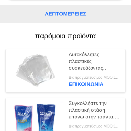
ΠΟΛΙΤΙΚΉ
ΑΠΟΡΡΉΤΟΥ
ΛΕΠΤΟΜΈΡΕΙΕΣ
παρόμοια προϊόντα
Αυτοκόλλητες
πλαστικές
συσκευάζοντας
τσάντες για το ψήσιμο
Διαπραγματεύσιμος MOQ:1000-10000 τσάντες
Cupcake πρόχειρων
ΕΠΙΚΟΙΝΩΝΙΑ
φαγητών μπισκότων
Συγκολλήστε την
πλαστική στάση
επάνω στην τσάντα,
που πλένει με
Διαπραγματεύσιμος MOQ:1000-10000 τσάντες
θερμότητα την υγρή