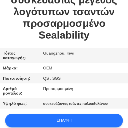
συσκευασίας μέγεθος
ΈΛΕΓΧΟΣ
λογότυπων τσαντών
ΜΑΣ
προσαρμοσμένο
ΕΛΆΤΕ
Sealability
ΣΕ
ΕΠΑΦΉ
Τόπος
Guangzhou, Κίνα
ΜΕ
καταγωγής:
Μάρκα:
OEM
ΖΗΤΉΣΤΕ
Πιστοποίηση:
QS , SGS
ΈΝΑ
Αριθμό
Προσαρμοσμένη
ΑΠΌΣΠΑΣΜΑ
μοντέλου:
Υψηλό φως:
συσκευάζοντας τσάντες πολυαιθυλένιου
SITEMAP
ΕΠΑΦΉ!