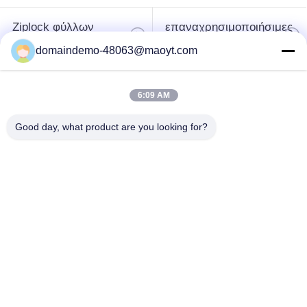
Ziplock φύλλων
επαναχρησιμοποιήσιμες
αλουμινίου τσάντες
ziplock τσάντες
domaindemo-48063@maoyt.com
Βιοδιασπάσιμες
στάση επάνω στη
6:09 AM
Ziplock τσάντες
σακούλα
Good day, what product are you looking for?
πολυ mailers
fibc μαζικές τσάντες
φυσαλίδων
resealable
συσκευάζοντας
συσκευάζοντας
τσάντες καφέ
τσάντες
Εγγραφείτε