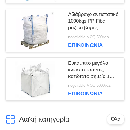
Αδιάβροχο αντιστατικό
1000kgs PP Fibc
μαζικό βάρος
φόρτωσης τσαντών
negotiable MOQ:500pcs
για το μετάλλευμα
ΕΠΙΚΟΙΝΩΝΙΑ
Εύκαμπτο μεγάλο
κλειστό τσάντες
κατώτατο σημείο 1
τόνου PP Fibc με τη
negotiable MOQ:5000pcs
τοπ φούστα Duffle
ΕΠΙΚΟΙΝΩΝΙΑ
Λαϊκή κατηγορία
Όλα