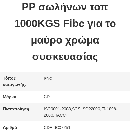
PP σωλήνων τοπ
ΠΟΙΟΤΙΚΌΣ
1000KGS Fibc για το
ΈΛΕΓΧΟΣ
μαύρο χρώμα
ΜΑΣ
συσκευασίας
ΕΛΆΤΕ
ΣΕ
Τόπος
Κίνα
καταγωγής:
ΕΠΑΦΉ
Μάρκα:
CD
ΜΕ
Πιστοποίηση:
ISO9001-2008,SGS,ISO22000,EN1898-
2000,HACCP
ΖΗΤΉΣΤΕ
Αριθμό
CDFIBC07251