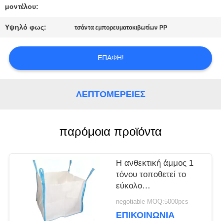
μοντέλου:
ΈΝΑ
Υψηλό φως:
τσάντα εμπορευματοκιβωτίων PP
ΑΠΌΣΠΑΣΜΑ
ΕΠΑΦΉ!
SITEMAP
ΛΕΠΤΟΜΈΡΕΙΕΣ
ΠΟΛΙΤΙΚΉ
ΑΠΟΡΡΉΤΟΥ
παρόμοια προϊόντα
Η ανθεκτική άμμος 1
τόνου τοποθετεί το
εύκολο
πολυπροπυλένιο της
negotiable MOQ:5000pcs
Virgin τσιμέντου
ΕΠΙΚΟΙΝΩΝΙΑ
μεταφορών σε σάκκο