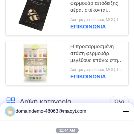
φερμουάρ απόδειξης
αέρα, στέκονται
επάνω Ziplock τις
Διαπραγματεύσιμος MOQ:10000 κομμάτι / κομμάτια
στρογγυλές ή κάθετες
ΕΠΙΚΟΙΝΩΝΙΑ
γωνίες τσαντών
Η προσαρμοσμένη
στάση φερμουάρ
μεγέθους επάνω στη
σακούλα Resealable
Διαπραγματεύσιμος MOQ:10000 κομμάτι / κομμάτια
συγκολλά με
ΕΠΙΚΟΙΝΩΝΙΑ
θερμότητα για την
πρωτεϊνική σκόνη
Λαϊκή κατηγορία
Όλα
domaindemo-48063@maoyt.com
Ziplock φύλλων
επαναχρησιμοποιήσιμες
αλουμινίου τσάντες
ziplock τσάντες
11:44 AM