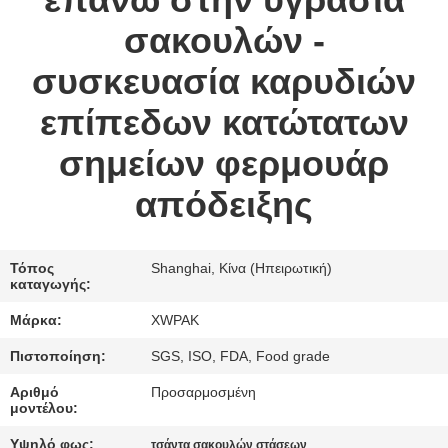
επάνω στην υγρασία
ΈΛΕΓΧΟΣ
σακουλών -
ΜΑΣ
συσκευασία καρυδιών
ΕΛΆΤΕ
επίπεδων κατώτατων
ΣΕ
σημείων φερμουάρ
ΕΠΑΦΉ
απόδειξης
ΜΕ
ΖΗΤΉΣΤΕ
Τόπος
Shanghai, Κίνα (Ηπειρωτική)
καταγωγής:
ΈΝΑ
Μάρκα:
XWPAK
ΑΠΌΣΠΑΣΜΑ
Πιστοποίηση:
SGS, ISO, FDA, Food grade
SITEMAP
Αριθμό
Προσαρμοσμένη
μοντέλου:
Υψηλό φως:
τσάντα σακουλών στάσεων