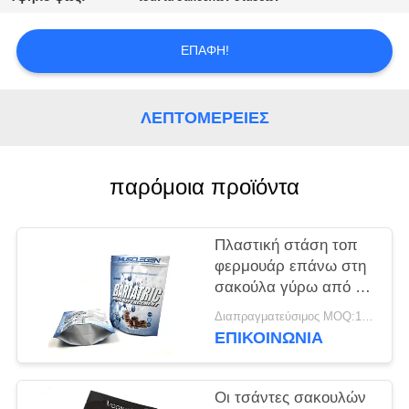
ΠΟΛΙΤΙΚΉ
ΑΠΟΡΡΉΤΟΥ
ΕΠΑΦΉ!
ΛΕΠΤΟΜΈΡΕΙΕΣ
παρόμοια προϊόντα
Πλαστική στάση τοπ
φερμουάρ επάνω στη
σακούλα γύρω από το
κατώτατο σημείο για
Διαπραγματεύσιμος MOQ:10000 κομμάτι / κομμάτια
τη συσκευασία
ΕΠΙΚΟΙΝΩΝΙΑ
τροφίμων θαλασσινών
κρέατος
Οι τσάντες σακουλών