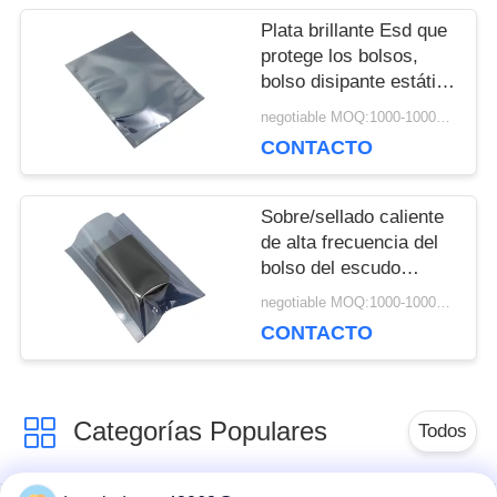
Plata brillante Esd que
PRIVACIDAD
protege los bolsos,
bolso disipante estático
con la cremallera
negotiable MOQ:1000-10000 bolsos
CONTACTO
Sobre/sellado caliente
de alta frecuencia del
bolso del escudo
estático
negotiable MOQ:1000-10000 bolsos
completamente anti de
CONTACTO
la luz
Categorías Populares
Todos