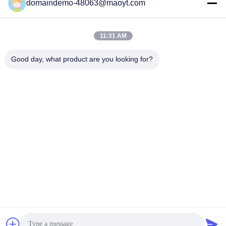
domaindemo-48063@maoyt.com
Bolsos del Ziplock de
bolsos ziplock
la hoja
reutilizables
11:31 AM
Bolsos Ziplock
levántese la bolsa
Good day, what product are you looking for?
biodegradables
anuncios publicitarios
bolsos a granel del
polivinílicos de la
fibc
burbuja
bolsos de
bolsos de
empaquetado del
empaquetado que se
café
puede volver a sellar
Suscriba