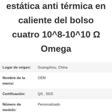
estática anti térmica en
LA
FÁBRICA
caliente del bolso
cuatro 10^8-10^10 Ω
CONTROL
DE
Omega
CALIDAD
Lugar de origen:
Guangzhou, China
ÉNTRENOS
Nombre de la
OEM
marca:
EN
Certificación:
QS , SGS
CONTACTO
Número de
Personalizado
CON
modelo: