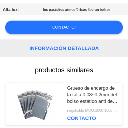
Alta luz:
los parásitos atmosféricos liberan bolsos
PIDA
CONTACTO!
UNA
CITA
INFORMACIÓN DETALLADA
MAPA
productos similares
DEL
Grueso de encargo de
SITIO
la talla 0.08~0.2mm del
bolso estático anti de
plata brillante con la
negotiable MOQ:1000-10000 bolsos
POLÍTICA
cremallera
CONTACTO
DE