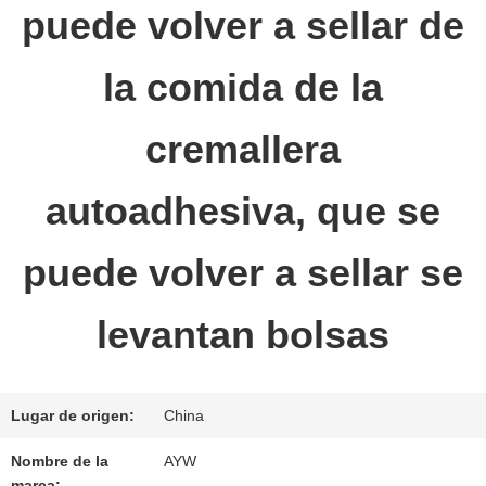
puede volver a sellar de
LA
FÁBRICA
la comida de la
cremallera
CONTROL
DE
autoadhesiva, que se
CALIDAD
puede volver a sellar se
levantan bolsas
ÉNTRENOS
EN
Lugar de origen:
China
CONTACTO
Nombre de la
AYW
CON
marca: