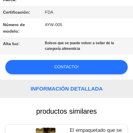
Certificación:
FDA
PIDA
Número de
AYW-005
modelo:
UNA
Bolsos que se puede volver a sellar de la
Alta luz:
CITA
categoría alimenticia
CONTACTO!
MAPA
DEL
INFORMACIÓN DETALLADA
SITIO
productos similares
POLÍTICA
DE
El empaquetado que se