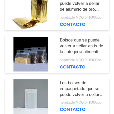
puede volver a sellar
PRIVACIDAD
de aluminio de oro
empaqueta la prueba
negotiable MOQ:0--10000pc
del olor para la caja
CONTACTO
fuerte del incienso del
cáñamo/de la especia
Bolsos que se puede
volver a sellar antis de
la categoría alimenticia
que ensucian, buen
negotiable MOQ:0--10000pc
aislamiento impreso de
CONTACTO
los bolsos que se
puede volver a sellar
Los bolsos de
empaquetado que se
puede volver a sellar
del OEM colocan el top
negotiable MOQ:0--10000pc
para arriba modificado
CONTACTO
para requisitos