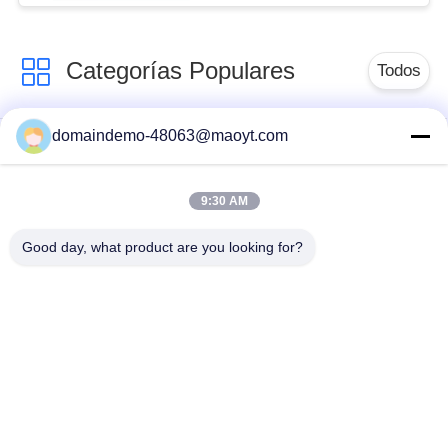
particulares del color
abierto
Categorías Populares
Todos
domaindemo-48063@maoyt.com
Bolsos del Ziplock de
bolsos ziplock
la hoja
reutilizables
9:30 AM
Bolsos Ziplock
levántese la bolsa
Good day, what product are you looking for?
biodegradables
anuncios publicitarios
bolsos a granel del
polivinílicos de la
fibc
burbuja
bolsos de
bolsos de
empaquetado del
empaquetado que se