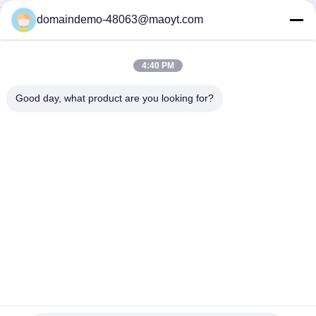
domaindemo-48063@maoyt.com
Bolsos del Ziplock de
bolsos ziplock
la hoja
reutilizables
4:40 PM
Bolsos Ziplock
levántese la bolsa
Good day, what product are you looking for?
biodegradables
anuncios publicitarios
bolsos a granel del
polivinílicos de la
fibc
burbuja
bolsos de
bolsos de
empaquetado del
empaquetado que se
café
puede volver a sellar
Suscriba