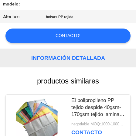
modelo:
Alta luz:
bolsas PP tejida
PIDA
UNA
CONTACTO!
CITA
INFORMACIÓN DETALLADA
MAPA
productos similares
DEL
SITIO
El polipropileno PP
tejido despide 40gsm-
170gsm tejido laminado
POLÍTICA
Bopp 60mg a 150mg
negotiable MOQ:1000-10000 bolsos
CONTACTO
DE