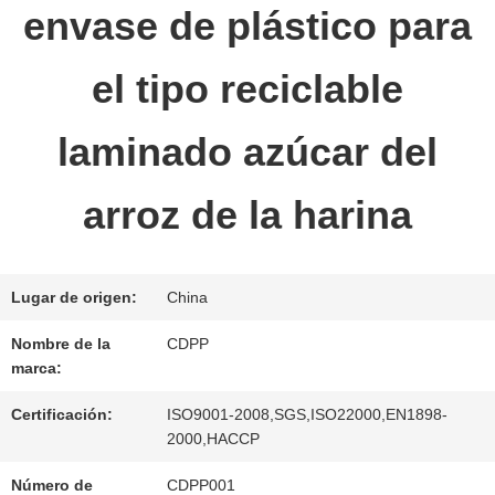
envase de plástico para
LA
FÁBRICA
el tipo reciclable
laminado azúcar del
CONTROL
DE
arroz de la harina
CALIDAD
Lugar de origen:
China
ÉNTRENOS
Nombre de la
CDPP
marca:
EN
Certificación:
ISO9001-2008,SGS,ISO22000,EN1898-
CONTACTO
2000,HACCP
CON
Número de
CDPP001