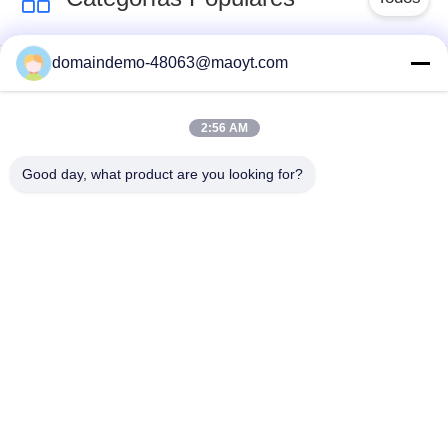
domaindemo-48063@maoyt.com
Bolsos del Ziplock de
bolsos ziplock
la hoja
reutilizables
2:56 AM
Bolsos Ziplock
levántese la bolsa
Good day, what product are you looking for?
biodegradables
anuncios publicitarios
bolsos a granel del
polivinílicos de la
fibc
burbuja
bolsos de
bolsos de
empaquetado del
empaquetado que se
café
puede volver a sellar