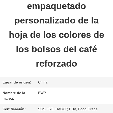
empaquetado
LA
FÁBRICA
personalizado de la
hoja de los colores de
CONTROL
DE
los bolsos del café
CALIDAD
reforzado
ÉNTRENOS
Lugar de origen:
China
EN
Nombre de la
EWP
CONTACTO
marca:
Certificación:
SGS, ISO, HACCP, FDA, Food Grade
CON