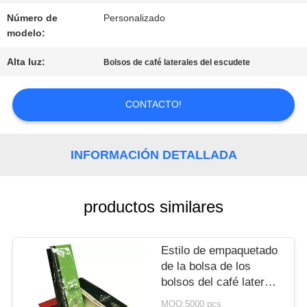
Número de
Personalizado
modelo:
PIDA
Alta luz:
Bolsos de café laterales del escudete
UNA
CITA
CONTACTO!
INFORMACIÓN DETALLADA
MAPA
DEL
productos similares
SITIO
Estilo de empaquetado
de la bolsa de los
POLÍTICA
bolsos del café lateral
de aluminio del
DE
MOQ:5000 pcs