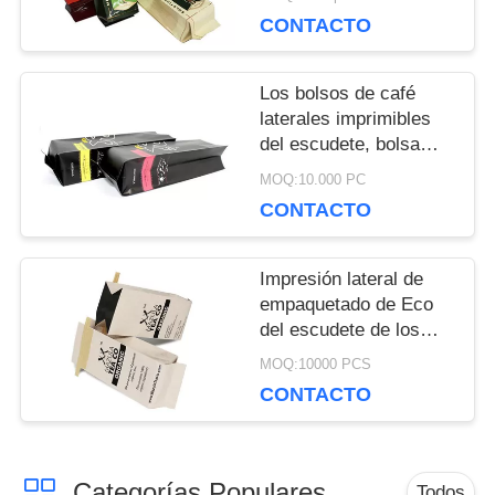
escudete con la válvula
CONTACTO
de la desgasificación
PRIVACIDAD
Los bolsos de café
laterales imprimibles
del escudete, bolsa
que se puede volver a
MOQ:10.000 PC
sellar empaquetan
CONTACTO
tamaño modificado
para requisitos
particulares alta
Impresión lateral de
barrera
empaquetado de Eco
del escudete de los
bolsos del café del
MOQ:10000 PCS
papel de Kraft con el
CONTACTO
lazo de la lata
Categorías Populares
Todos