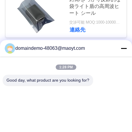
袋ライト盾の高周波ヒ
い
ート シール
交渉可能 MOQ:1000-10000の袋
引
連絡先
用
domaindemo-48063@maoyt.com
を
人気カテゴリ
すべて
要
1:28 PM
ホイルの ジップロッ
再使用可能なジップ
求
ク 袋
ロック式袋
Good day, what product are you looking for?
し
生物分解性のジップ
な
袋を立てて下さい
ロック式袋
さ
多泡郵便利用者
FIBC のバルク袋
い