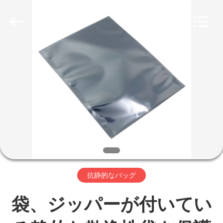
ヤ
ー.
Copyright
©
2020
-
2026
Beijing
家
Silk
Road
Enterprise
Management
Services
Co.,LTD.
プ
All
Rights
Reserved.
ロ
Developed
by
ECER
ダ
ク
ト
抗静的なバッグ
袋、ジッパーが付いてい
私