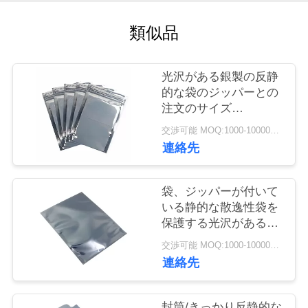
質
類似品
管
理
光沢がある銀製の反静
的な袋のジッパーとの
私
注文のサイズ
0.08~0.2mmの厚さ
交渉可能 MOQ:1000-10000の袋
達
連絡先
に
連
袋、ジッパーが付いて
いる静的な散逸性袋を
絡
保護する光沢がある銀
Esd
し
交渉可能 MOQ:1000-10000の袋
連絡先
な
さ
封筒/きっかり反静的な