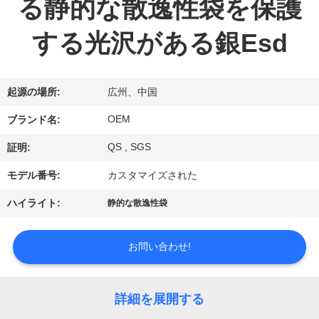
達
る静的な散逸性袋を保護
に
する光沢がある銀Esd
つ
い
起源の場所:
広州、中国
て
OEM
ブランド名:
QS , SGS
証明:
工
モデル番号:
カスタマイズされた
場
ハイライト:
静的な散逸性袋
旅
行
お問い合わせ!
品
詳細を展開する