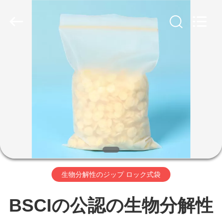
2020
-
2025
Beijing
Silk
Road
家
Enterprise
Management
Services
Co.,LTD.
プ
All
Rights
Reserved.
ロ
Developed
by
ECER
ダ
ク
生物分解性のジップ ロック式袋
ト
BSCIの公認の生物分解性
私