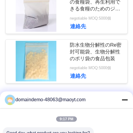
の食糧袋、再生利用で
きる食糧のためのジッ
し
パー ロック袋
negotiable MOQ:5000個
な
連絡先
さ
防水生物分解性のRe密
い
封可能袋、生物分解性
のポリ袋の食品包装
negotiable MOQ:5000個
引
連絡先
用
を
domaindemo-48063@maoyt.com
人気カテゴリ
すべて
要
9:17 PM
ホイルの ジップロッ
再使用可能なジップ
求
ク 袋
ロック式袋
Good day, what product are you looking for?