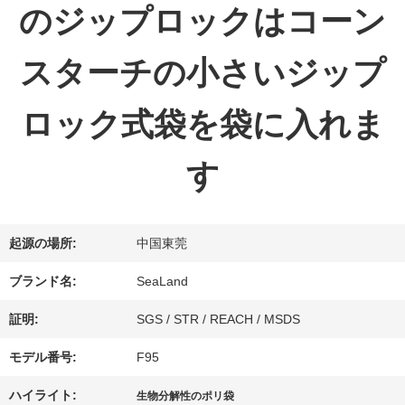
のジップロックはコーン
達
スターチの小さいジップ
に
つ
ロック式袋を袋に入れま
い
す
て
起源の場所:
中国東莞
工
ブランド名:
SeaLand
場
証明:
SGS / STR / REACH / MSDS
旅
モデル番号:
F95
行
ハイライト:
生物分解性のポリ袋