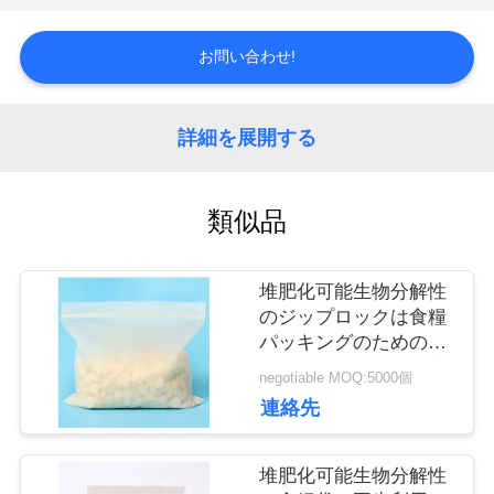
品
お問い合わせ!
質
詳細を展開する
管
理
類似品
私
堆肥化可能生物分解性
のジップロックは食糧
達
パッキングのための厚
さ50ミクロンの袋に入
negotiable MOQ:5000個
に
れます
連絡先
連
堆肥化可能生物分解性
絡