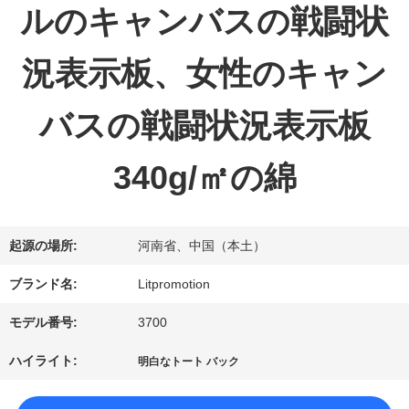
ルのキャンバスの戦闘状
達
況表示板、女性のキャン
に
つ
バスの戦闘状況表示板
い
340g/㎡の綿
て
起源の場所:
河南省、中国（本土）
工
ブランド名:
Litpromotion
場
モデル番号:
3700
旅
ハイライト:
明白なトート バック
行