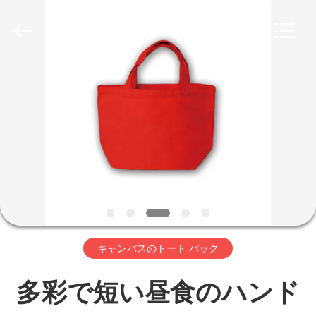
2020
-
2025
Beijing
Silk
Road
家
Enterprise
Management
Services
Co.,LTD.
プ
All
Rights
Reserved.
ロ
Developed
by
ECER
ダ
ク
キャンバスのトート バック
ト
多彩で短い昼食のハンド
私