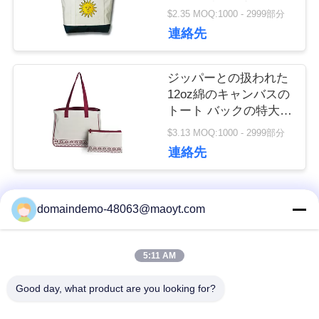
袋は二重層の底を袋に
$2.35 MOQ:1000 - 2999部分
入れます
し
連絡先
な
ジッパーとの扱われた
さ
12oz綿のキャンバスの
トート バックの特大の
い
頑丈
$3.13 MOQ:1000 - 2999部分
連絡先
引
用
domaindemo-48063@maoyt.com
人気カテゴリ
すべて
を
5:11 AM
ホイルの ジップロッ
再使用可能なジップ
要
ク 袋
ロック式袋
Good day, what product are you looking for?
求