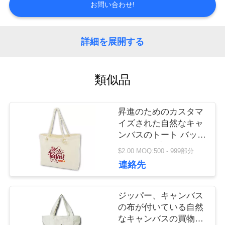
お問い合わせ!
品
詳細を展開する
質
管
類似品
理
昇進のためのカスタマ
イズされた自然なキャ
私
ンバスのトート バック
10ozロープのハンドル
$2.00 MOQ:500 - 999部分
達
連絡先
に
ジッパー、キャンバス
連
の布が付いている自然
なキャンバスの買物客
絡