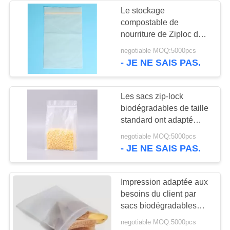
Le stockage
compostable de
30
nourriture de Ziploc de
sacs d'emballage de
fécule de maïs met en
negotiable MOQ:5000pcs
sac l'OEM recyclable
- JE NE SAIS PAS.
café
admis
Les sacs zip-lock
biodégradables de taille
standard ont adapté
l'épicerie et le
10
negotiable MOQ:5000pcs
supermarché
- JE NE SAIS PAS.
sacs rescellables
d'emballage
Impression adaptée aux
besoins du client par
sacs biodégradables
d'emballage de serrure
negotiable MOQ:5000pcs
de fermeture éclair pour