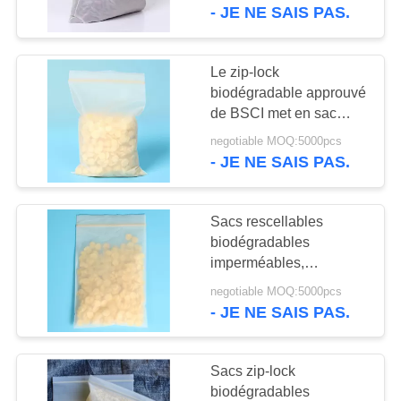
éclair pour la nourriture
- JE NE SAIS PAS.
recyclable
CONTRÔLE
DE
Le zip-lock
10
QUALITÉ
biodégradable approuvé
Sacs zip-lock
de BSCI met en sac
sacs zip-lock de fécule
biodégradables
negotiable MOQ:5000pcs
CONTACTEZ-
de maïs de petits
- JE NE SAIS PAS.
NOUS
Sacs rescellables
DEMANDEZ
biodégradables
UNE
imperméables,
30
emballage alimentaire
CITATION
negotiable MOQ:5000pcs
biodégradable de
- JE NE SAIS PAS.
tenez la poche
sachets en plastique
PLAN
Sacs zip-lock
DU
biodégradables