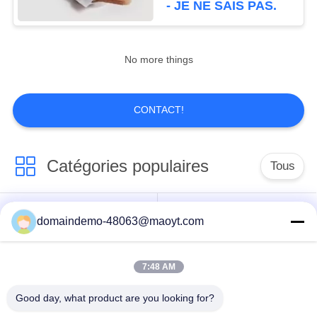
- JE NE SAIS PAS.
la médecine de
20
nourriture
poches de papier
No more things
d'aluminium
CONTACT!
Catégories populaires
Tous
20
poche latérale de
Sacs zip-lock
sacs zip-lock
domaindemo-48063@maoyt.com
gousset
d'aluminium
réutilisables
7:48 AM
Sacs zip-lock
tenez la poche
biodégradables
Good day, what product are you looking for?