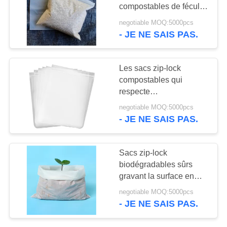
SITE
compostables de fécule
de maïs de sac de
negotiable MOQ:5000pcs
catégorie comestible bio
- JE NE SAIS PAS.
26
POLITIQUE
poly annonces de
DE
CONFIDENTIALITÉ
Les sacs zip-lock
bulle
compostables qui
respecte
l'environnement, sachets
negotiable MOQ:5000pcs
en plastique de serrure
- JE NE SAIS PAS.
de fermeture éclair
adaptent l'épaisseur aux
10
besoins du client
Sacs zip-lock
biodégradables sûrs
sacs en vrac de fibc
gravant la surface en
refief manipulant la taille
negotiable MOQ:5000pcs
de 12cm x de 17cm
- JE NE SAIS PAS.