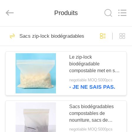
Road
Enterprise
Management
Produits
Services
Co.,LTD.
All
Rights
Reserved.
MAISON
16
Developed
by
Sacs zip-lock biodégradables
ECER
Sacs zip-lock
PRODUITS
d'aluminium
Le zip-lock
biodégradable
AU
compostable met en sac
SUJET
50 microns d'épaisseur
negotiable MOQ:5000pcs
pour l'emballage de
DE
- JE NE SAIS PAS.
nourriture
11
NOUS
sacs zip-lock
Sacs biodégradables
compostables de
VISITE
réutilisables
nourriture, sacs de
D'USINE
serrure de fermeture
negotiable MOQ:5000pcs