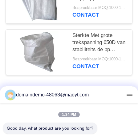
voor het Cement van
Bespreekbaar MOQ:1000-10000 zakken
de Voersuiker
CONTACT
Sterkte Met grote
trekspanning 650D van
stabiliteits de pp
Geweven Zakken -
Bespreekbaar MOQ:1000-10000 zakken
2000D-Denier
CONTACT
populaire categorieën
Alle
domaindemo-48063@maoyt.com
De Zakken van de
opnieuw te gebruiken
1:34 PM
folieritssluiting
ritssluitingszakken
Good day, what product are you looking for?