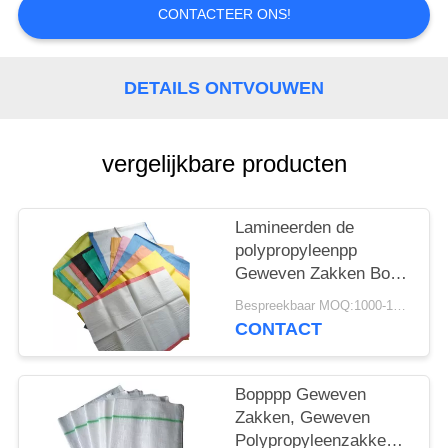
CONTACTEER ONS!
DETAILS ONTVOUWEN
vergelijkbare producten
Lamineerden de
polypropyleenpp
Geweven Zakken Bopp
Geweven 40gsm-
Bespreekbaar MOQ:1000-10000 zakken
170gsm 60mg aan
CONTACT
150mg
Bopppp Geweven
Zakken, Geweven
Polypropyleenzakken