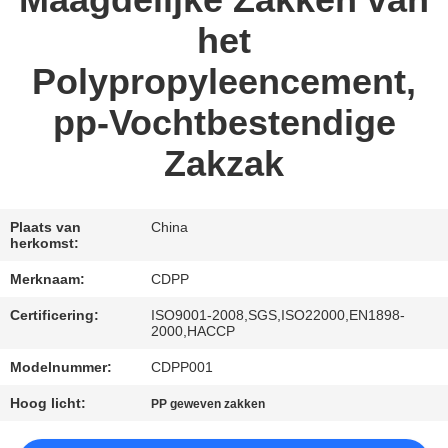
Maagdelijke Zakken van
CONTACTEER
het
ONS
Polypropyleencement,
VERZOEK
pp-Vochtbestendige
OM EEN
Zakzak
CITAAT
SITEMAP
Plaats van
China
herkomst:
Merknaam:
CDPP
PRIVACYBELEID
Certificering:
ISO9001-2008,SGS,ISO22000,EN1898-
2000,HACCP
Modelnummer:
CDPP001
Hoog licht:
PP geweven zakken