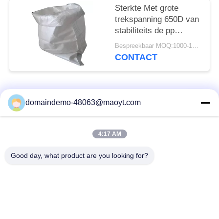
Sterkte Met grote
trekspanning 650D van
stabiliteits de pp
Geweven Zakken -
Bespreekbaar MOQ:1000-10000 zakken
2000D-Denier
CONTACT
populaire categorieën
Alle
domaindemo-48063@maoyt.com
De Zakken van de
opnieuw te gebruiken
4:17 AM
folieritssluiting
ritssluitingszakken
Good day, what product are you looking for?
Biologisch
afbreekbare
tribune op zak
Ritssluitingszakken