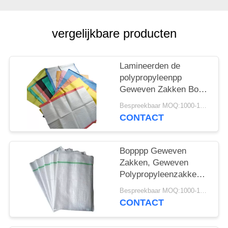
vergelijkbare producten
Lamineerden de
polypropyleenpp
Geweven Zakken Bopp
Geweven 40gsm-
Bespreekbaar MOQ:1000-10000 zakken
170gsm 60mg aan
CONTACT
150mg
Bopppp Geweven
Zakken, Geweven
Polypropyleenzakken
voor het Cement van
Bespreekbaar MOQ:1000-10000 zakken
de Voersuiker
CONTACT