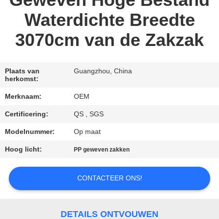
Geweven Hoge Bestand
CONTACTEER
Waterdichte Breedte
ONS
3070cm van de Zakzak
VERZOEK
OM EEN
Plaats van
Guangzhou, China
CITAAT
herkomst:
Merknaam:
OEM
SITEMAP
Certificering:
QS , SGS
Modelnummer:
Op maat
PRIVACYBELEID
Hoog licht:
PP geweven zakken
CONTACTEER ONS!
DETAILS ONTVOUWEN