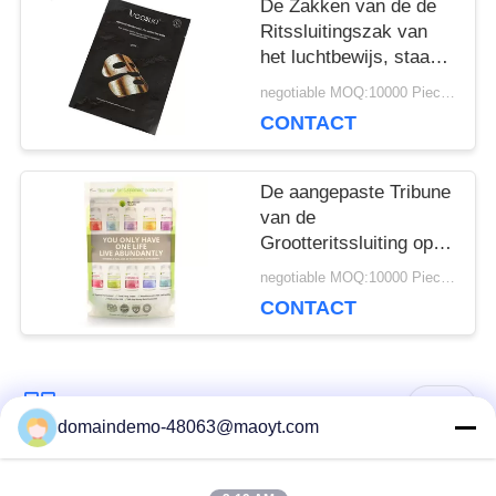
De Zakken van de de
Ritssluitingszak van
het luchtbewijs, staan
de Ronde of Verticale
negotiable MOQ:10000 Piece / Pieces
Hoeken van
CONTACT
Ritssluitingszakken op
De aangepaste Tribune
van de
Grootteritssluiting op
Zak Resealable Hitte -
negotiable MOQ:10000 Piece / Pieces
verzegel voor
CONTACT
Eiwitpoeder
populaire categorieën
Alle
domaindemo-48063@maoyt.com
De Zakken van de
opnieuw te gebruiken