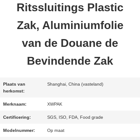
KWALITEITSCONTROLE
Ritssluitings Plastic
Zak, Aluminiumfolie
CONTACTEER
ONS
van de Douane de
Bevindende Zak
VERZOEK
OM EEN
Plaats van
Shanghai, China (vasteland)
CITAAT
herkomst:
Merknaam:
XWPAK
SITEMAP
Certificering:
SGS, ISO, FDA, Food grade
Modelnummer:
Op maat
PRIVACYBELEID